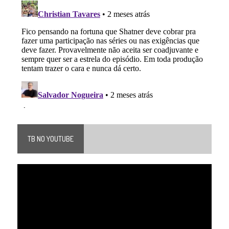
TB NO YOUTUBE
Tocador
de
vídeo