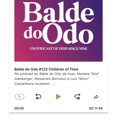
Balde do Odo #122 Children of Time
No podcast do Balde do Odo de hoje, Mariana “Kira”
Gamberger, Alexandre Bortuluci e Luiz “Morn”
Castanheira recebem
[...]
1
x
Skip
Play
Jump
Change
Share
Playback
This
Backward
Pause
Forward
00:00
Rate
02:11:58
Episode