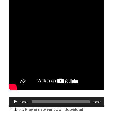
Tocador
00:00
00:00
de
Podcast:
Play in new window
|
Download
áudio