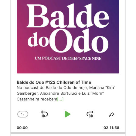
Balde do Odo #122 Children of Time
No podcast do Balde do Odo de hoje, Mariana “Kira”
Gamberger, Alexandre Bortuluci e Luiz “Morn”
Castanheira recebem
[...]
1
x
Skip
Play
Jump
Change
Share
Playback
This
Backward
Pause
Forward
00:00
Rate
02:11:58
Episode