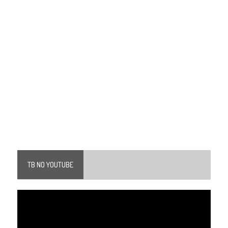
TB NO YOUTUBE
Tocador
de
vídeo