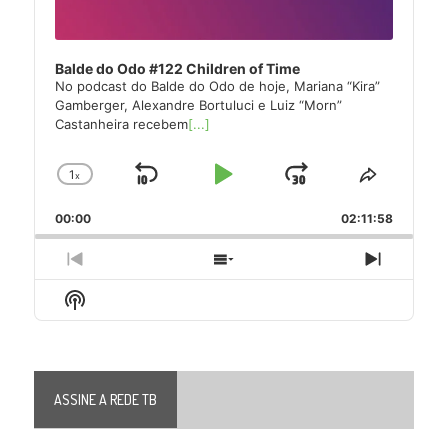
Balde do Odo #122 Children of Time
No podcast do Balde do Odo de hoje, Mariana “Kira”
Gamberger, Alexandre Bortuluci e Luiz “Morn”
Castanheira recebem
[...]
1
x
Skip
Play
Jump
Change
Share
Playback
This
Backward
Pause
Forward
00:00
Rate
02:11:58
Episode
Previous
Show
Next
Episode
Episodes
Episode
Show
List
Podcast
Information
ASSINE A REDE TB