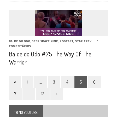
BALDE DO ODO
,
DEEP SPACE NINE
,
PODCAST
,
STAR TREK
|
0
COMENTÁRIOS
Balde do Odo #75 The Way Of The
Warrior
«
1
…
3
4
5
6
7
…
12
»
TB NO YOUTUBE