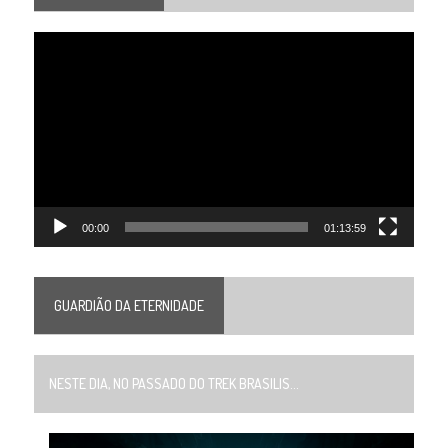
Tocador
de
vídeo
00:00
01:13:59
GUARDIÃO DA ETERNIDADE
NESTE DIA, NO PASSADO DO TREK BRASILIS...