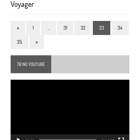
Voyager
«
1
…
31
32
33
34
35
»
TB NO YOUTUBE
Tocador
de
vídeo