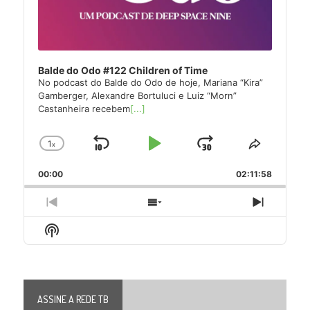
Balde do Odo #122 Children of Time
No podcast do Balde do Odo de hoje, Mariana “Kira”
Gamberger, Alexandre Bortuluci e Luiz “Morn”
Castanheira recebem
[...]
1
x
Skip
Play
Jump
Change
Share
Playback
This
Backward
Pause
Forward
00:00
Rate
02:11:58
Episode
Previous
Show
Next
Episode
Episodes
Episode
Show
List
Podcast
Information
ASSINE A REDE TB