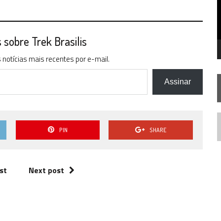
STAR TREK
SOBRE DIFERENTES PONTOS DE VISTA
SILIS
JÁ DISPONÍVEL EM PRÉ-VENDA!
IE DOCUMENTAL DE
STAR TREK
, CHEGA EM 8 DE SETEMBRO
sobre Trek Brasilis
notícias mais recentes por e-mail.
Assinar
N
PIN
SHARE
st
Next post