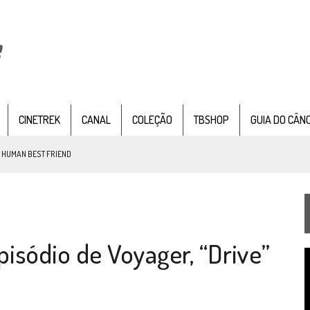
CINETREK
CANAL
COLEÇÃO
TBSHOP
GUIA DO CÂN
: HUMAN BEST FRIEND
TEMPORADA DE STRANGE NEW WORDS
pisódio de Voyager, “Drive”
 FILME DE FÃS AXANAR HORAS APÓS ESTREIA
T
 – “THE GRIFFIN INCIDENT” (4×02)
d
v
FIM DE UMA ERA NA SDCC