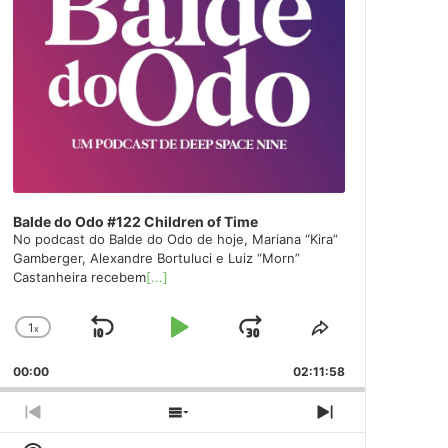
Balde do Odo #122 Children of Time
No podcast do Balde do Odo de hoje, Mariana “Kira”
Gamberger, Alexandre Bortuluci e Luiz “Morn”
Castanheira recebem
[...]
1
x
Skip
Play
Jump
Change
Share
Playback
This
Backward
Pause
Forward
00:00
Rate
02:11:58
Episode
Previous
Show
Next
Episode
Episodes
Episode