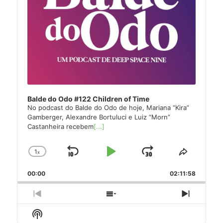
Balde do Odo #122 Children of Time
No podcast do Balde do Odo de hoje, Mariana “Kira”
Gamberger, Alexandre Bortuluci e Luiz “Morn”
Castanheira recebem
[...]
1
x
Skip
Play
Jump
Change
Share
Playback
This
Backward
Pause
Forward
00:00
Rate
02:11:58
Episode
Previous
Show
Next
Episode
Episodes
Episode
Show
List