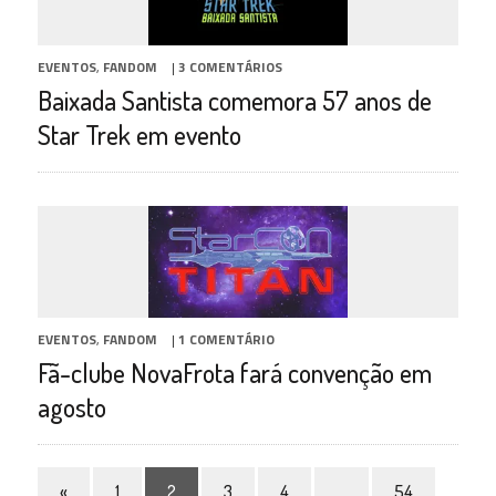
EVENTOS
,
FANDOM
|
3 COMENTÁRIOS
Baixada Santista comemora 57 anos de
Star Trek em evento
EVENTOS
,
FANDOM
|
1 COMENTÁRIO
Fã-clube NovaFrota fará convenção em
agosto
«
1
2
3
4
…
54