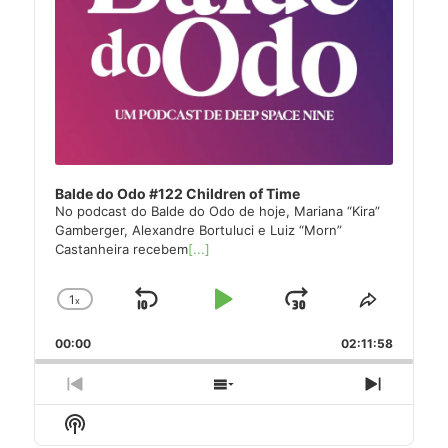
Balde do Odo #122 Children of Time
No podcast do Balde do Odo de hoje, Mariana “Kira”
Gamberger, Alexandre Bortuluci e Luiz “Morn”
Castanheira recebem
[...]
1
x
Skip
Play
Jump
Change
Share
Playback
This
Backward
Pause
Forward
00:00
Rate
02:11:58
Episode
Previous
Show
Next
Episode
Episodes
Episode
Show
List
Podcast