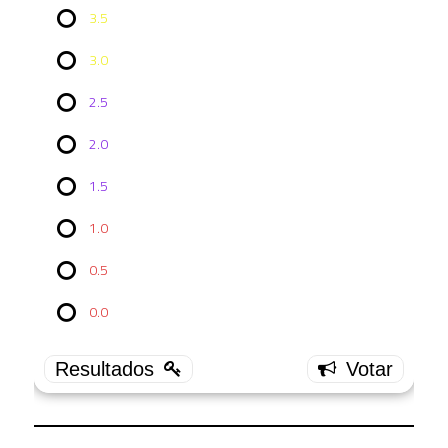
3.5
3.0
2.5
2.0
Vote no
1.5
Episódio
LDS
5x01:
1.0
Dos
Cerritos
0.5
4.0
0.0
12 (
52.17 % )
3.5
9 (
39.13 % )
3.0
1 ( 4.35