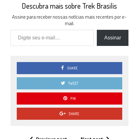
% )
Descubra mais sobre Trek Brasilis
2.5
Assine para receber nossas notícias mais recentes por e-
1 ( 4.35
% )
mail.
Digite seu e-mail…
2.0
0 ( 0 % )
Assinar
1.5
0 ( 0 % )
1.0
0 ( 0 % )
SHARE
0.5
0 ( 0 % )
TWEET
0.0
0 ( 0 % )
PIN
SHARE
Previous post
Next post