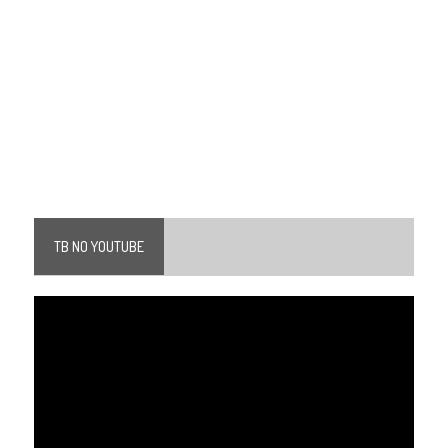
TB NO YOUTUBE
Tocador
de
vídeo