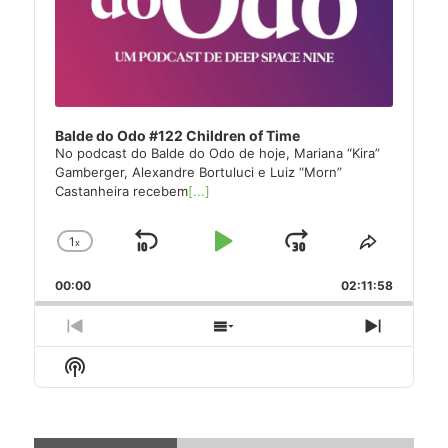
Balde do Odo #122 Children of Time
No podcast do Balde do Odo de hoje, Mariana “Kira”
Gamberger, Alexandre Bortuluci e Luiz “Morn”
Castanheira recebem
[...]
1
x
Skip
Play
Jump
Change
Share
Playback
This
Backward
Pause
Forward
00:00
Rate
02:11:58
Episode
Previous
Show
Next
Episode
Episodes
Episode
Show
List
Podcast
Information