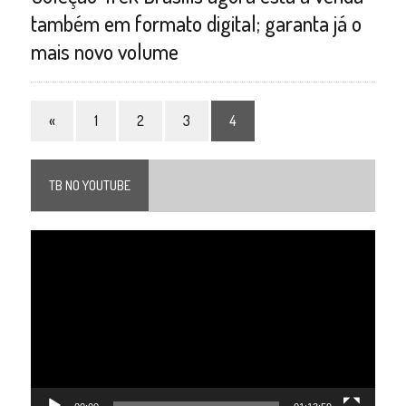
também em formato digital; garanta já o
mais novo volume
«
1
2
3
4
TB NO YOUTUBE
Tocador
de
vídeo