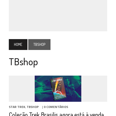
HOME
TBSHOP
TBshop
STAR TREK
,
TBSHOP
|
0 COMENTÁRIOS
Coleção Trek Brasilis agora está à venda