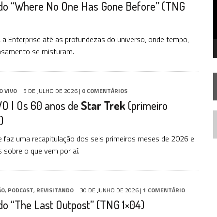
ndo “Where No One Has Gone Before” (TNG
SILIS
JÁ DISPONÍVEL EM PRÉ-VENDA!
RIEND
a a Enterprise até as profundezas do universo, onde tempo,
nsamento se misturam.
O VIVO
5 DE JULHO DE 2026
|
0 COMENTÁRIOS
VO | Os 60 anos de
Star Trek
(primeiro
)
N
 faz uma recapitulação dos seis primeiros meses de 2026 e
 sobre o que vem por aí.
ÃO
,
PODCAST
,
REVISITANDO
30 DE JUNHO DE 2026
|
1 COMENTÁRIO
do “The Last Outpost” (TNG 1×04)