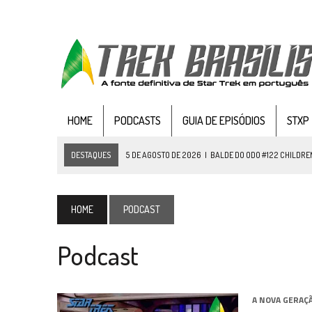
HOME
PODCASTS
GUIA DE EPISÓDIOS
STXP
DESTAQUES
5 DE AGOSTO DE 2026
|
BALDE DO ODO #122 CHILDREN
4 DE AGOSTO DE 2026
|
REVISITANDO “HIDE AND Q” (TNG 1×09)
3 DE AGOSTO DE 2026
|
VEJA FOTOS DO TERCEIRO EPISÓDIO DA 4ª 
HOME
PODCAST
3 DE AGOSTO DE 2026
|
PARAMOUNT E CBS DERRUBAM NOVO VÍDEO DO
Podcast
2 DE AGOSTO DE 2026
|
TB AO VIVO | STAR TREK: STRANGE NEW WORLDS
1 DE AGOSTO DE 2026
|
ELENCO DE STRANGE NEW WORLDS ENCARA O 
31 DE JULHO DE 2026
|
GRANDES JORNADAS | QUATRO EPISÓDIOS DE
A NOVA GERAÇ