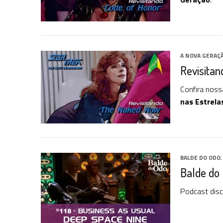
A NOVA GERAÇ
Revisita
Confira noss
nas Estrela
BALDE DO ODO
Balde do
Podcast disc