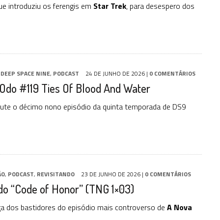
ue introduziu os ferengis em
Star Trek
, para desespero dos
,
DEEP SPACE NINE
,
PODCAST
24 DE JUNHO DE 2026
|
0 COMENTÁRIOS
 Odo #119 Ties Of Blood And Water
ute o décimo nono episódio da quinta temporada de DS9
ÃO
,
PODCAST
,
REVISITANDO
23 DE JUNHO DE 2026
|
0 COMENTÁRIOS
do “Code of Honor” (TNG 1×03)
ga dos bastidores do episódio mais controverso de
A Nova