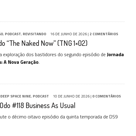
ÃO
,
PODCAST
,
REVISITANDO
16 DE JUNHO DE 2026
|
2 COMENTÁRIOS
ndo “The Naked Now” (TNG 1×02)
a exploração dos bastidores do segundo episódio de
Jornada
s: A Nova Geração
.
,
DEEP SPACE NINE
,
PODCAST
10 DE JUNHO DE 2026
|
0 COMENTÁRIOS
 Odo #118 Business As Usual
ute o décimo oitavo episódio da quinta temporada de DS9