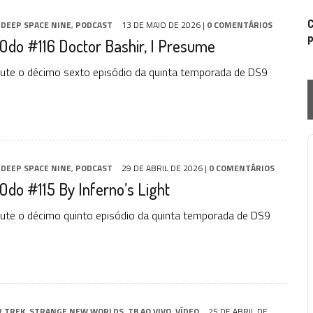
C
,
DEEP SPACE NINE
,
PODCAST
13 DE MAIO DE 2026
|
0 COMENTÁRIOS
p
Odo #116 Doctor Bashir, I Presume
ute o décimo sexto episódio da quinta temporada de DS9
P
,
DEEP SPACE NINE
,
PODCAST
29 DE ABRIL DE 2026
|
0 COMENTÁRIOS
Odo #115 By Inferno’s Light
ute o décimo quinto episódio da quinta temporada de DS9
R TREK
,
STRANGE NEW WORLDS
,
TB AO VIVO
,
VÍDEO
25 DE ABRIL DE