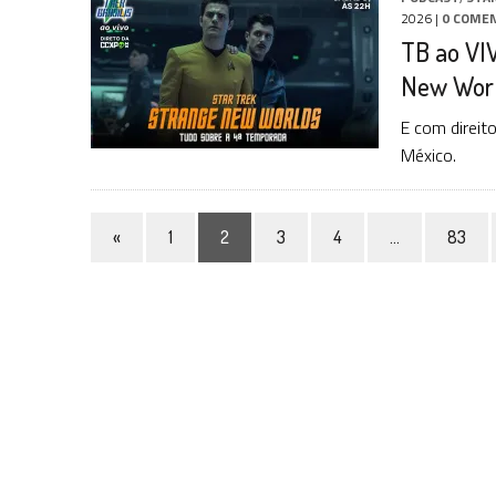
2026
|
0 COME
TB ao VIV
New Worl
E com direit
México.
«
1
2
3
4
…
83