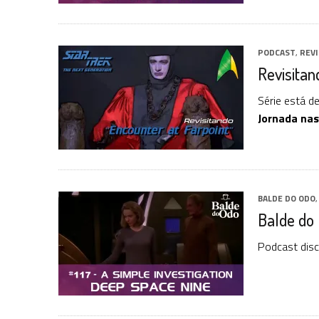
PODCAST
,
REV
Revisitan
Série está d
Jornada nas
BALDE DO ODO
Balde do 
Podcast disc