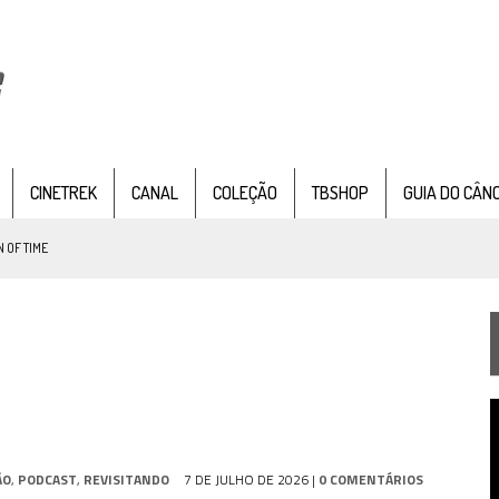
CINETREK
CANAL
COLEÇÃO
TBSHOP
GUIA DO CÂN
 OF TIME
TEMPORADA DE STRANGE NEW WORDS
 FILME DE FÃS AXANAR HORAS APÓS ESTREIA
 – “THE GRIFFIN INCIDENT” (4×02)
T
FIM DE UMA ERA NA SDCC
d
v
STAR TREK
SOBRE DIFERENTES PONTOS DE VISTA
ÃO
,
PODCAST
,
REVISITANDO
7 DE JULHO DE 2026
|
0 COMENTÁRIOS