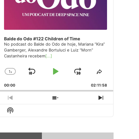
Balde do Odo #122 Children of Time
No podcast do Balde do Odo de hoje, Mariana “Kira”
Gamberger, Alexandre Bortuluci e Luiz “Morn”
Castanheira recebem
[...]
1
x
Skip
Play
Jump
Change
Share
Playback
This
Backward
Pause
Forward
00:00
Rate
02:11:58
Episode
Previous
Show
Next
Episode
Episodes
Episode
Show
List
Podcast
Information