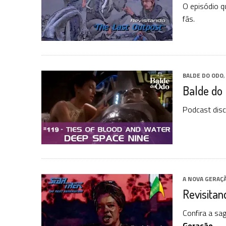
O episódio q
fãs.
BALDE DO ODO
Balde do
Podcast disc
A NOVA GERAÇ
Revisitan
Confira a sa
Geração
.