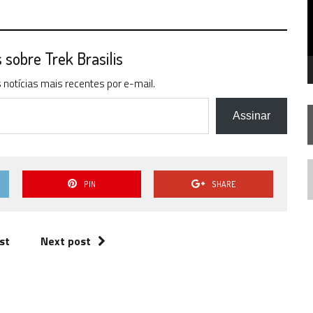
STAR TREK
SOBRE DIFERENTES PONTOS DE VISTA
SILIS
JÁ DISPONÍVEL EM PRÉ-VENDA!
IE DOCUMENTAL DE
STAR TREK
, CHEGA EM 8 DE SETEMBRO
sobre Trek Brasilis
notícias mais recentes por e-mail.
Assinar
N
PIN
SHARE
st
Next post