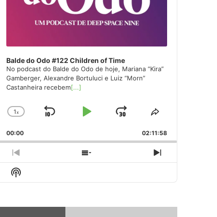
Balde do Odo #122 Children of Time
No podcast do Balde do Odo de hoje, Mariana “Kira”
Gamberger, Alexandre Bortuluci e Luiz “Morn”
Castanheira recebem
[...]
1
x
Skip
Play
Jump
Change
Share
Playback
This
Backward
Pause
Forward
00:00
Rate
02:11:58
Episode
Previous
Show
Next
Episode
Episodes
Episode
Show
List
Podcast
Information