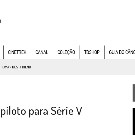
CINETREK
CANAL
COLEÇÃO
TBSHOP
GUIA DO CÂN
: HUMAN BEST FRIEND
TEMPORADA DE STRANGE NEW WORDS
iloto para Série V
 FILME DE FÃS AXANAR HORAS APÓS ESTREIA
T
 – “THE GRIFFIN INCIDENT” (4×02)
d
v
FIM DE UMA ERA NA SDCC