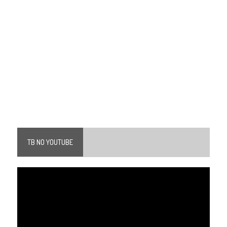
TB NO YOUTUBE
Tocador
de
vídeo