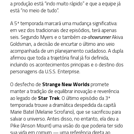
a produção está “indo muito rápido” e que a equipe já
está “no meio de tudo”.
A 5ª temporada marcará uma mudança significativa:
em vez dos tradicionais dez episódios, terá apenas
seis. Segundo Myers e o também
co-showrunner
Akiva
Goldsman, a decisão de encurtar o último ano veio
acompanhada de um planejamento cuidadoso. A dupla
afirmou que toda a trajetória final já foi definida,
incluindo os acontecimentos principais e o destino dos
personagens da U.S.S. Enterprise.
O desfecho de
Strange New Worlds
promete
manter a tradição de equilibrar inovação e reverência
ao legado de
Star Trek
. O último episódio da 3ª
temporada trouxe a dramática despedida da capitã
Marie Batel (Melanie Scrofano), que se sacrificou para
salvar o universo. Antes disso, no entanto, ela deu a
Pike (Anson Mount) uma visão do que poderia ter sido
sua vida em comum — uma referência direta ao