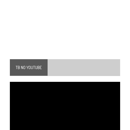
TB NO YOUTUBE
Tocador
de
vídeo