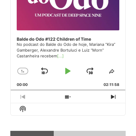
Balde do Odo #122 Children of Time
No podcast do Balde do Odo de hoje, Mariana “Kira”
Gamberger, Alexandre Bortuluci e Luiz “Morn”
Castanheira recebem
[...]
1
x
Skip
Play
Jump
Change
Share
Playback
This
Backward
Pause
Forward
00:00
Rate
02:11:58
Episode
Previous
Show
Next
Episode
Episodes
Episode
Show
List
Podcast
Information