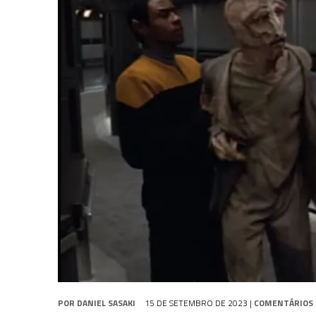
1 DE AGOSTO DE 2026
|
ELENCO DE STRANGE NEW WORLDS ENCARA O 
31 DE JULHO DE 2026
|
GRANDES JORNADAS | QUATRO EPISÓDIOS DE
7 DE AGOSTO DE 2026
|
GRANDES JORNADAS | SEIS EPISÓDIOS DE
ST
POR
DANIEL SASAKI
15 DE SETEMBRO DE 2023
|
COMENTÁRIOS