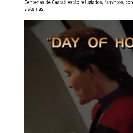
Centenas de Caatati estão refugiados, famintos, co
sistemas.