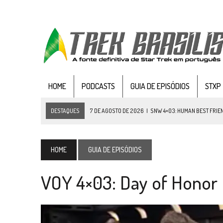
HOME
PODCASTS
GUIA DE EPISÓDIOS
STXP
DESTAQUES
7 DE AGOSTO DE 2026
|
SNW 4×03: HUMAN BEST FRIE
6 DE AGOSTO DE 2026
|
NOVA TEMPORADA DE
THE CENTER SEAT
, SÉR
5 DE AGOSTO DE 2026
|
BALDE DO ODO #122 CHILDREN OF TIME
HOME
GUIA DE EPISÓDIOS
4 DE AGOSTO DE 2026
|
REVISITANDO “HIDE AND Q” (TNG 1×09)
VOY 4×03: Day of Honor
3 DE AGOSTO DE 2026
|
VEJA FOTOS DO TERCEIRO EPISÓDIO DA 4ª 
3 DE AGOSTO DE 2026
|
PARAMOUNT E CBS DERRUBAM NOVO VÍDEO DO
2 DE AGOSTO DE 2026
|
TB AO VIVO | STAR TREK: STRANGE NEW WORLDS