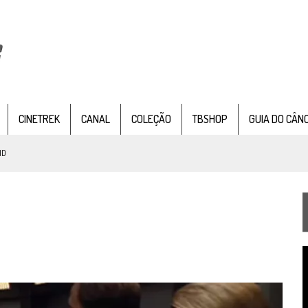
CINETREK
CANAL
COLEÇÃO
TBSHOP
GUIA DO CÂN
ND
IE DOCUMENTAL DE
STAR TREK
, CHEGA EM 8 DE SETEMBRO
TEMPORADA DE STRANGE NEW WORDS
T
 FILME DE FÃS AXANAR HORAS APÓS ESTREIA
d
v
 – “THE GRIFFIN INCIDENT” (4×02)