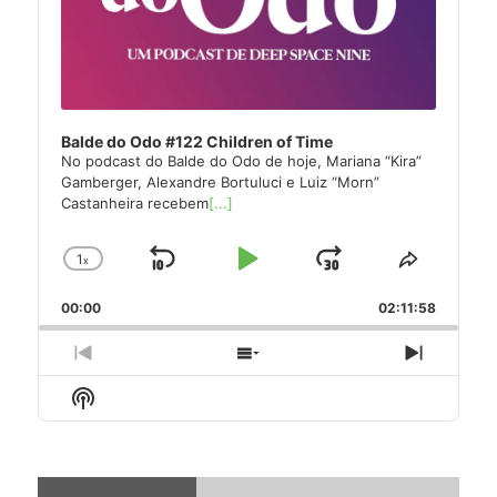
Balde do Odo #122 Children of Time
No podcast do Balde do Odo de hoje, Mariana “Kira”
Gamberger, Alexandre Bortuluci e Luiz “Morn”
Castanheira recebem
[...]
1
x
Skip
Play
Jump
Change
Share
Playback
This
Backward
Pause
Forward
00:00
Rate
02:11:58
Episode
Previous
Show
Next
Episode
Episodes
Episode
Show
List
Podcast
Information