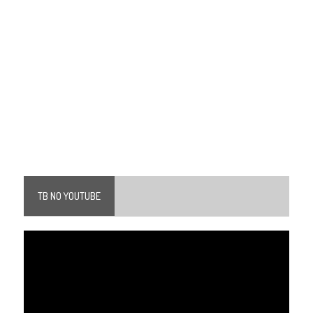
TB NO YOUTUBE
Tocador
de
vídeo