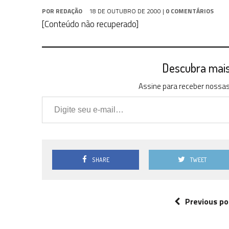
3 DE AGOSTO DE 2026
|
PARAMOUNT E CBS DERRUBAM NOVO VÍDEO DO
POR
REDAÇÃO
18 DE OUTUBRO DE 2000
|
0 COMENTÁRIOS
2 DE AGOSTO DE 2026
|
TB AO VIVO | STAR TREK: STRANGE NEW WORLDS
[Conteúdo não recuperado]
9 DE AGOSTO DE 2026
|
CARIOCA TREKKER CELEBRA 60 ANOS DE STAR
Descubra mais 
Assine para receber nossas 
Digite seu e-mail…
SHARE
TWEET
Previous po