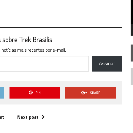
 FILME DE FÃS AXANAR HORAS APÓS ESTREIA
 – “THE GRIFFIN INCIDENT” (4×02)
 TREK NO PLANETÁRIO DO RIO
sobre Trek Brasilis
notícias mais recentes por e-mail.
Assinar
N
PIN
SHARE
st
Next post