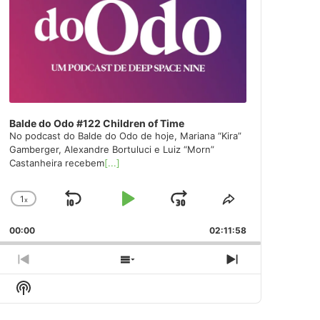
Balde do Odo #122 Children of Time
No podcast do Balde do Odo de hoje, Mariana “Kira”
Gamberger, Alexandre Bortuluci e Luiz “Morn”
Castanheira recebem
[...]
1
x
Skip
Play
Jump
Change
Share
Playback
This
Backward
Pause
Forward
00:00
Rate
02:11:58
Episode
Previous
Show
Next
Episode
Episodes
Episode
Show
List
Podcast
Information