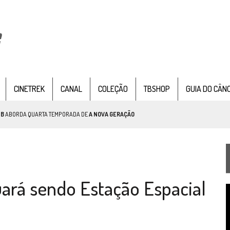
CINETREK
CANAL
COLEÇÃO
TBSHOP
GUIA DO CÂN
TB
ABORDA QUARTA TEMPORADA DE
A NOVA GERAÇÃO
AR TREK
SOBRE PATERNIDADE
IE DOCUMENTAL DE
STAR TREK
, CHEGA EM 8 DE SETEMBRO
ará sendo Estação Espacial
T
d
v
TEMPORADA DE STRANGE NEW WORDS