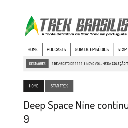
HOME
PODCASTS
GUIA DE EPISÓDIOS
STXP
DESTAQUES
8 DE AGOSTO DE 2026
|
NOVO VOLUME DA
COLEÇÃO 
7 DE AGOSTO DE 2026
|
GRANDES JORNADAS | SEIS EPISÓDIOS DE
ST
7 DE AGOSTO DE 2026
|
SNW 4×03: HUMAN BEST FRIEND
HOME
STAR TREK
6 DE AGOSTO DE 2026
|
NOVA TEMPORADA DE
THE CENTER SEAT
, SÉR
Deep Space Nine continu
5 DE AGOSTO DE 2026
|
BALDE DO ODO #122 CHILDREN OF TIME
4 DE AGOSTO DE 2026
|
REVISITANDO “HIDE AND Q” (TNG 1×09)
9
3 DE AGOSTO DE 2026
|
VEJA FOTOS DO TERCEIRO EPISÓDIO DA 4ª 