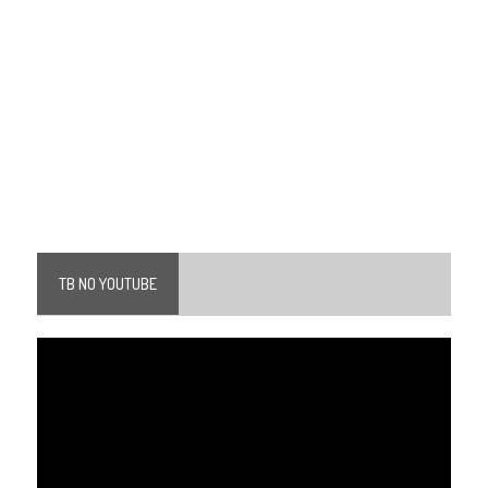
TB NO YOUTUBE
Tocador
de
vídeo