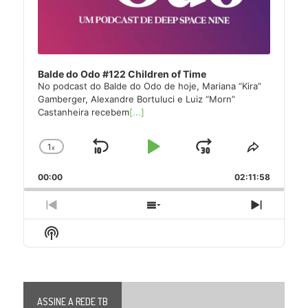
Balde do Odo #122 Children of Time
No podcast do Balde do Odo de hoje, Mariana “Kira”
Gamberger, Alexandre Bortuluci e Luiz “Morn”
Castanheira recebem
[...]
1
x
Skip
Play
Jump
Change
Share
Playback
This
Backward
Pause
Forward
00:00
Rate
02:11:58
Episode
Previous
Show
Next
Episode
Episodes
Episode
Show
List
Podcast
Information
ASSINE A REDE TB