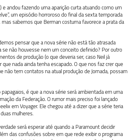
ok) e andou fazendo uma aparição curta atuando como um
lve”, um episódio horroroso do final da sexta temporada
ith, mas sabemos que Berman costuma favorece a prata da
demos pensar que a nova série não está tão atrasada
 se não houvesse nem um conceito definido? Por outro
mentos de produção (o que deveria ser, caso Neil já
r que nada ainda tenha escapado. O que nos faz crer que
ue não tem contatos na atual produção de Jornada, possam
 papagaios, é que a nova série será ambientada em uma
ormação da Federação. O rumor mais preciso foi lançado
eelix em Voyager. Ele chegou até a dizer que a série teria
 duas mulheres.
 verdade será esperar até quando a Paramount decidir
 Além das confusões sobre em que rede exibir o programa