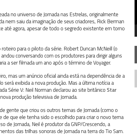
FIM DE UMA ERA NA SDCC
STAR TREK
SOBRE DIFERENTES PONTOS DE VISTA
ada no universo de Jornada nas Estrelas, originalmente
da nem saiu da imaginação de seus criadores, Rick Berman
AR TREK
SOBRE PATERNIDADE
e até agora, apesar de todo o segredo existente em torno
 roteiro para o piloto da série. Robert Duncan McNeill (o
 andou conversando com os produtores para dirigir alguns
ria a ser filmada um ano após o término de Voyager.
o, mas um anúncio oficial ainda está na dependência de a
N
 será exibida a nova produção. Mas a última notícia a
da Série V: Neil Norman declarou ao site britânico
Star
nova produção televisiva de Jornada.
de gente que criou os outros temas de Jornada (como o
e de que ele tenha sido o escolhido para criar o novo tema
so de Jornada, Neil é produtor da GNP/Crescendo, a
entos das trilhas sonoras de Jornada na terra do Tio Sam.