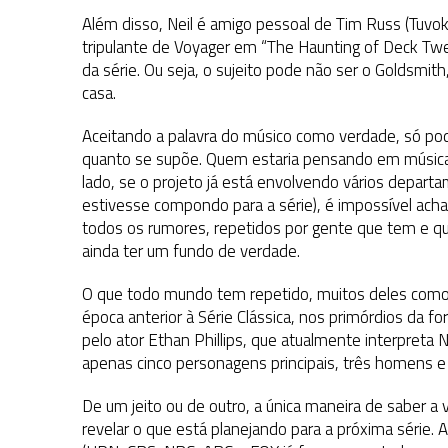
Além disso, Neil é amigo pessoal de Tim Russ (Tuv
tripulante de Voyager em “The Haunting of Deck Twe
da série. Ou seja, o sujeito pode não ser o Goldsm
casa.
Aceitando a palavra do músico como verdade, só po
quanto se supõe. Quem estaria pensando em música
lado, se o projeto já está envolvendo vários departa
estivesse compondo para a série), é impossível acha
todos os rumores, repetidos por gente que tem e q
ainda ter um fundo de verdade.
O que todo mundo tem repetido, muitos deles como
época anterior à Série Clássica, nos primórdios da f
pelo ator Ethan Phillips, que atualmente interpreta N
apenas cinco personagens principais, três homens e
De um jeito ou de outro, a única maneira de saber a
revelar o que está planejando para a próxima série.