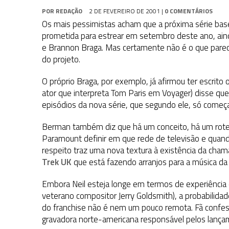
1 DE AGOSTO DE 2026
|
ELENCO DE STRANGE NEW WORLDS ENCARA O 
POR
REDAÇÃO
2 DE FEVEREIRO DE 2001
|
0 COMENTÁRIOS
31 DE JULHO DE 2026
|
GRANDES JORNADAS | QUATRO EPISÓDIOS DE
Os mais pessimistas acham que a próxima série base
prometida para estrear em setembro deste ano, ain
7 DE AGOSTO DE 2026
|
GRANDES JORNADAS | SEIS EPISÓDIOS DE
ST
e Brannon Braga. Mas certamente não é o que parec
do projeto.
O próprio Braga, por exemplo, já afirmou ter escrito o
ator que interpreta Tom Paris em Voyager) disse que
episódios da nova série, que segundo ele, só começa
Berman também diz que há um conceito, há um roteir
Paramount definir em que rede de televisão e quando
respeito traz uma nova textura à existência da chama
Trek UK
que está fazendo arranjos para a música da 
Embora Neil esteja longe em termos de experiência 
veterano compositor Jerry Goldsmith), a probabilidad
do franchise não é nem um pouco remota. Fã confes
gravadora norte-americana responsável pelos lançam