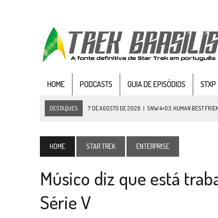
HOME
PODCASTS
GUIA DE EPISÓDIOS
STXP
DESTAQUES
7 DE AGOSTO DE 2026
|
SNW 4×03: HUMAN BEST FRIE
6 DE AGOSTO DE 2026
|
NOVA TEMPORADA DE
THE CENTER SEAT
, SÉR
5 DE AGOSTO DE 2026
|
BALDE DO ODO #122 CHILDREN OF TIME
HOME
STAR TREK
ENTERPRISE
4 DE AGOSTO DE 2026
|
REVISITANDO “HIDE AND Q” (TNG 1×09)
Músico diz que está tra
3 DE AGOSTO DE 2026
|
VEJA FOTOS DO TERCEIRO EPISÓDIO DA 4ª 
3 DE AGOSTO DE 2026
|
PARAMOUNT E CBS DERRUBAM NOVO VÍDEO DO
Série V
2 DE AGOSTO DE 2026
|
TB AO VIVO | STAR TREK: STRANGE NEW WORLDS