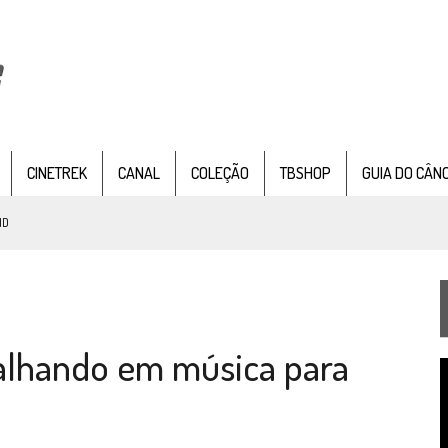
CINETREK
CANAL
COLEÇÃO
TBSHOP
GUIA DO CÂN
ND
IE DOCUMENTAL DE
STAR TREK
, CHEGA EM 8 DE SETEMBRO
balhando em música para
TEMPORADA DE STRANGE NEW WORDS
T
 FILME DE FÃS AXANAR HORAS APÓS ESTREIA
d
v
 – “THE GRIFFIN INCIDENT” (4×02)