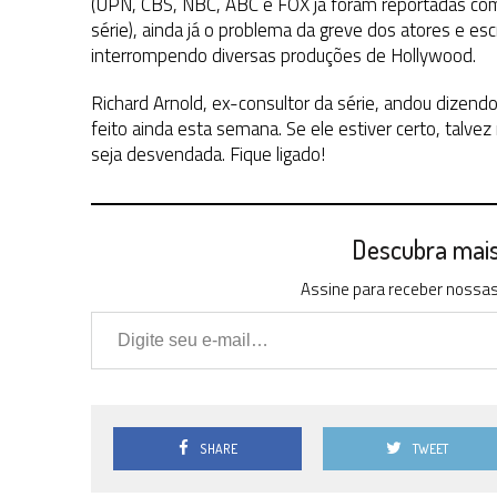
(UPN, CBS, NBC, ABC e FOX já foram reportadas com
série), ainda já o problema da greve dos atores e es
interrompendo diversas produções de Hollywood.
Richard Arnold, ex-consultor da série, andou dizend
feito ainda esta semana. Se ele estiver certo, talv
seja desvendada. Fique ligado!
Descubra mais 
Assine para receber nossas 
Digite seu e-mail…
SHARE
TWEET