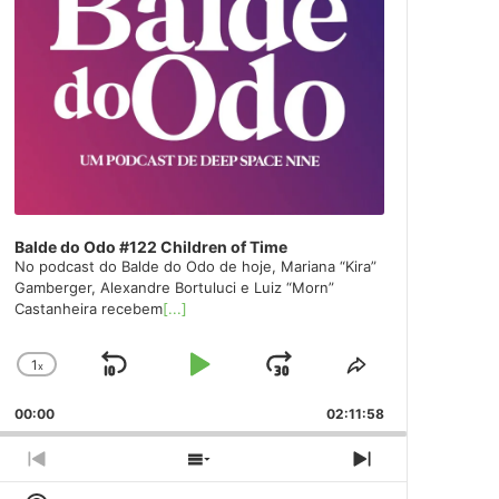
Balde do Odo #122 Children of Time
No podcast do Balde do Odo de hoje, Mariana “Kira”
Gamberger, Alexandre Bortuluci e Luiz “Morn”
Castanheira recebem
[...]
1
x
Skip
Play
Jump
Change
Share
Playback
This
Backward
Pause
Forward
00:00
Rate
02:11:58
Episode
Previous
Show
Next
Episode
Episodes
Episode