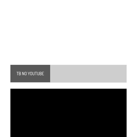
TB NO YOUTUBE
Tocador
de
vídeo