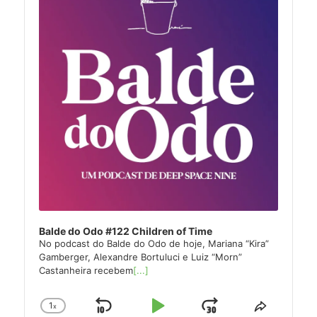
Balde do Odo #122 Children of Time
No podcast do Balde do Odo de hoje, Mariana “Kira”
Gamberger, Alexandre Bortuluci e Luiz “Morn”
Castanheira recebem
[...]
1
x
Skip
Play
Jump
Change
Share