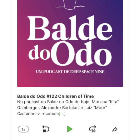
Balde do Odo #122 Children of Time
No podcast do Balde do Odo de hoje, Mariana “Kira”
Gamberger, Alexandre Bortuluci e Luiz “Morn”
Castanheira recebem
[...]
1
x
Skip
Play
Jump
Change
Share
Playback
This