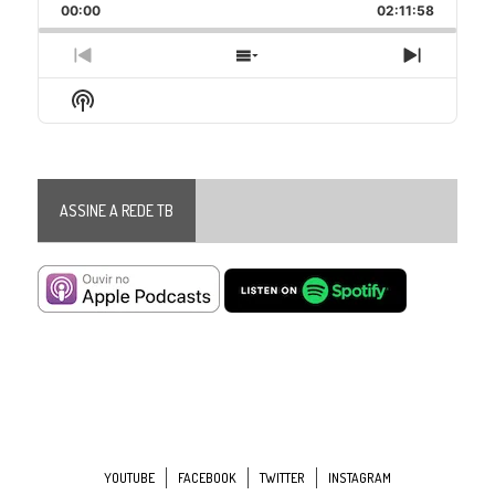
Backward
Pause
Forward
00:00
Rate
02:11:58
Episode
Previous
Show
Next
Episode
Episodes
Episode
Show
List
Podcast
Information
ASSINE A REDE TB
YOUTUBE
FACEBOOK
TWITTER
INSTAGRAM