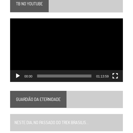
TB NO YOUTUBE
Tocador
de
vídeo
00:00
01:13:59
GUARDIÃO DA ETERNIDADE
NESTE DIA, NO PASSADO DO TREK BRASILIS...