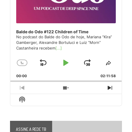
Balde do Odo #122 Children of Time
No podcast do Balde do Odo de hoje, Mariana “Kira”
Gamberger, Alexandre Bortuluci e Luiz “Morn”
Castanheira recebem
[...]
1
x
Skip
Play
Jump
Change
Share
Playback
This
Backward
Pause
Forward
00:00
Rate
02:11:58
Episode
Previous
Show
Next
Episode
Episodes
Episode
Show
List
Podcast
Information
ASSINE A REDE TB