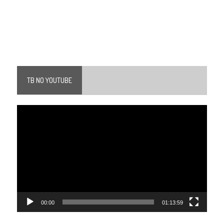
TB NO YOUTUBE
Tocador
de
vídeo
00:00
01:13:59