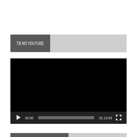
TB NO YOUTUBE
Tocador
de
vídeo
00:00
01:13:59