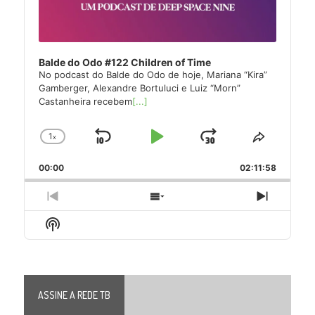
Balde do Odo #122 Children of Time
No podcast do Balde do Odo de hoje, Mariana “Kira”
Gamberger, Alexandre Bortuluci e Luiz “Morn”
Castanheira recebem
[...]
1
x
Skip
Play
Jump
Change
Share
Playback
This
Backward
Pause
Forward
00:00
Rate
02:11:58
Episode
Previous
Show
Next
Episode
Episodes
Episode
Show
List
Podcast
Information
ASSINE A REDE TB