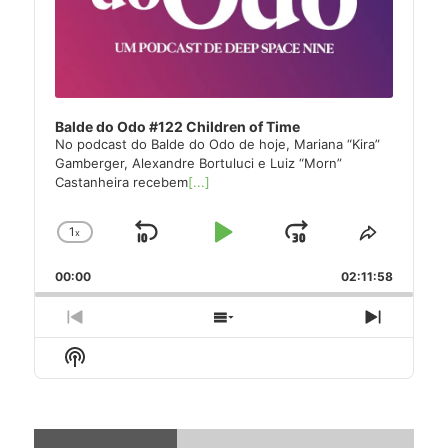
Balde do Odo #122 Children of Time
No podcast do Balde do Odo de hoje, Mariana “Kira”
Gamberger, Alexandre Bortuluci e Luiz “Morn”
Castanheira recebem
[...]
1
x
Skip
Play
Jump
Change
Share
Playback
This
Backward
Pause
Forward
00:00
Rate
02:11:58
Episode
Previous
Show
Next
Episode
Episodes
Episode
Show
List
Podcast
Information