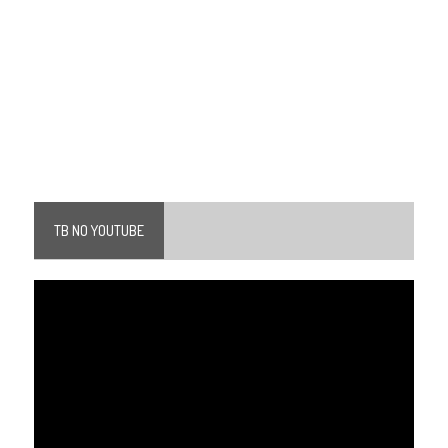
TB NO YOUTUBE
Tocador
de
vídeo