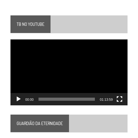
TB NO YOUTUBE
Tocador
de
vídeo
00:00
01:13:59
GUARDIÃO DA ETERNIDADE