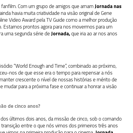
 fanfilm. Com um grupo de amigos que amam
Jornada nas
inda havia muita criatividade na visão original de Gene
line Video Award pela TV Guide como a melhor produção
sso. Estamos prontos agora para nos movermos para um
para uma segunda série de
Jornada,
que iria ao ar nos anos
episódio “World Enough and Time”, combinado ao próximo,
enceu-nos de que esse era o tempo para repensar a nós
ter crescente o nível de nossas histórias e mérito de
 mudar para a próxima fase e continuar a honrar a visão
ssão de cinco anos?
as dos últimos dois anos, da missão de cinco, sob o comando
 transição entre o que nós vimos dos primeiros três anos
 que vimos na primeira produção para o cinema,
Jornada