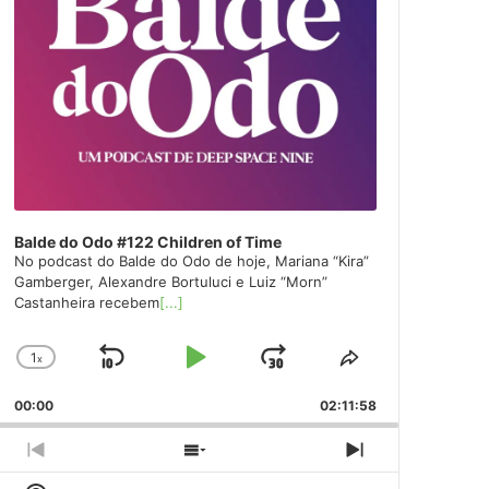
Balde do Odo #122 Children of Time
No podcast do Balde do Odo de hoje, Mariana “Kira”
Gamberger, Alexandre Bortuluci e Luiz “Morn”
Castanheira recebem
[...]
1
x
Skip
Play
Jump
Change
Share
Playback
This
Backward
Pause
Forward
00:00
Rate
02:11:58
Episode
Previous
Show
Next
Episode
Episodes
Episode