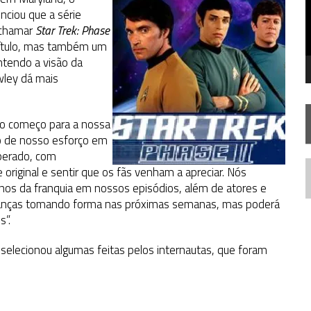
STAR TREK
SOBRE DIFERENTES PONTOS DE VISTA
nciou que a série
 chamar
SILIS
JÁ DISPONÍVEL EM PRÉ-VENDA!
Star Trek: Phase
título, mas também um
IE DOCUMENTAL DE
STAR TREK
, CHEGA EM 8 DE SETEMBRO
ntendo a visão da
ley dá mais
vo começo para a nossa
so de nosso esforço em
sperado, com
original e sentir que os fãs venham a apreciar. Nós
N
anos da franquia em nossos episódios, além de atores e
mudanças tomando forma nas próximas semanas, mas poderá
s”.
selecionou algumas feitas pelos internautas, que foram