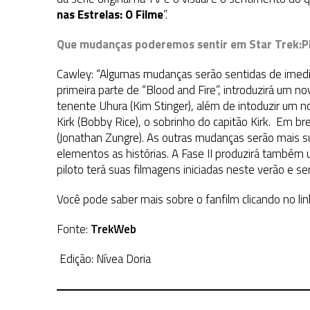
nas Estrelas: O Filme
”.
Que mudanças poderemos sentir em Star Trek:Pha
Cawley: “Algumas mudanças serão sentidas de imedi
primeira parte de “Blood and Fire”, introduzirá um n
tenente Uhura (Kim Stinger), além de intoduzir um n
Kirk (Bobby Rice), o sobrinho do capitão Kirk. Em bre
(Jonathan Zungre). As outras mudanças serão mais s
elementos as histórias. A Fase II produzirá também u
piloto terá suas filmagens iniciadas neste verão e s
Você pode saber mais sobre o fanfilm clicando no li
Fonte:
TrekWeb
Edição: Nívea Doria