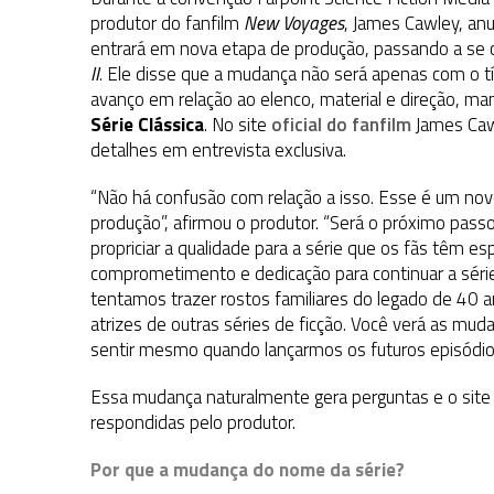
31 DE JULHO DE 2026
|
GRANDES JORNADAS | QUATRO EPISÓDIOS DE
produtor do fanfilm
New Voyages
, James Cawley, anu
entrará em nova etapa de produção, passando a se
31 DE JULHO DE 2026
|
BOX DELUXE DO ANO 5 DA
COLEÇÃO TREK BRA
II
. Ele disse que a mudança não será apenas com o 
6 DE AGOSTO DE 2026
|
NOVA TEMPORADA DE
THE CENTER SEAT
, SÉR
avanço em relação ao elenco, material e direção, ma
Série Clássica
. No site
oficial do fanfilm
James Caw
detalhes em entrevista exclusiva.
“Não há confusão com relação a isso. Esse é um no
produção”, afirmou o produtor. “Será o próximo pas
propriciar a qualidade para a série que os fãs têm e
comprometimento e dedicação para continuar a série 
tentamos trazer rostos familiares do legado de 40 
atrizes de outras séries de ficção. Você verá as 
sentir mesmo quando lançarmos os futuros episódio
Essa mudança naturalmente gera perguntas e o site 
respondidas pelo produtor.
Por que a mudança do nome da série?