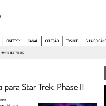
CINETREK
CANAL
COLEÇÃO
TBSHOP
GUIA DO CÂN
: HUMAN BEST FRIEND
TEMPORADA DE STRANGE NEW WORDS
para Star Trek: Phase II
 FILME DE FÃS AXANAR HORAS APÓS ESTREIA
T
 – “THE GRIFFIN INCIDENT” (4×02)
d
v
RIOS
FIM DE UMA ERA NA SDCC
 em Maryland, o