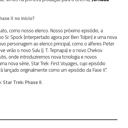
se II no inicio?
ato, como nosso elenco. Nosso próximo episódio, a
ovo Sr. Spock (interpertado agora por Ben Tolpin) e uma nova
ovo personagem ao elenco principal, como o alferes Peter
ve virão o novo Sulu (J. T. Tepnapa) e o novo Chekov
utis, onde introduziremos nova tcnologia e novos
ma nova série, Star Trek: First Voyages, cujo episódio
erá lançado originalmente como um episódio da Fase II”.
nk
Star Trek: Phase II
.