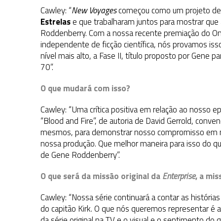
Cawley: “
New Voyages
começou como um projeto de
Estrelas
e que trabalharam juntos para mostrar que a
Roddenberry. Com a nossa recente premiação do On
independente de ficção científica, nós provamos i
nível mais alto, a Fase II, título proposto por Gene 
70”.
O que mudará com isso?
Cawley: “Uma crítica positiva em relação ao nosso 
“Blood and Fire”, de autoria de David Gerrold, conv
mesmos, para demonstrar nosso compromisso em man
nossa produção. Que melhor maneira para isso do que
de Gene Roddenberry”.
O que será da missão original da
Enterprise
, a mi
Cawley: “Nossa série continuará a contar as históri
do capitão Kirk. O que nós queremos representar é a
da série original na TV e o visual e o sentimento do