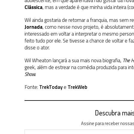
adolescente, em que aparentava não gostar da nova s
Clássica
, mas a verdade é que minha vida inteira (c
Wil ainda gostaria de retornar a franquia, mas sem r
Jornada
, como nesse novo projeto, é absolutamente 
interessado em voltar a interpretar o mesmo persona
feito tudo por ele. Se tivesse a chance de voltar e faz
disse o ator.
Wil Wheaton lançará a sua mais nova biografia,
The H
geek, além de estrear na comédia produzida para in
Show.
Fonte:
TrekToday
e
TrekWeb
Descubra mais 
Assine para receber nossas 
Digite seu e-mail…