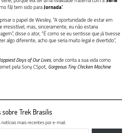
érie, porque ela ter uma rivalidade fraterna com a
Série
omo fã) tem sido para
Jornada
“.
eprisar o papel de Wesley, “A oportunidade de estar em
irresistível, mas, sinceramente, eu não estaria
gem”, disse o ator, “É como se eu sentisse que já tivesse
er algo diferente, acho que seria muito legal e divertido”,
appiest Days of Our Lives
, onde conta a sua vida como
ternet pela Sony CSpot,
Gorgeous Tiny Chicken Machine
sobre Trek Brasilis
notícias mais recentes por e-mail.