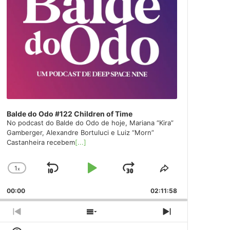
Balde do Odo #122 Children of Time
No podcast do Balde do Odo de hoje, Mariana “Kira”
Gamberger, Alexandre Bortuluci e Luiz “Morn”
Castanheira recebem
[...]
1
x
Skip
Play
Jump
Change
Share
Playback
This
Backward
Pause
Forward
00:00
Rate
02:11:58
Episode
Previous
Show
Next
Episode
Episodes
Episode