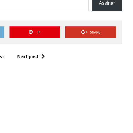
Assinar
PIN
SHARE
st
Next post