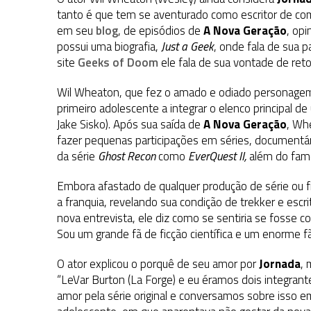
31 DE JULHO DE 2026
|
GRANDES JORNADAS | QUATRO EPISÓDIOS DE
tanto é que tem se aventurado como escritor de comi
em seu
31 DE JULHO DE 2026
blog
, de episódios de
|
BOX DELUXE DO ANO 5 DA
A Nova Geração
COLEÇÃO TREK BRA
, opi
possui uma biografia,
Just a Geek
, onde fala de sua 
6 DE AGOSTO DE 2026
|
NOVA TEMPORADA DE
THE CENTER SEAT
, SÉR
site
Geeks of Doom
ele fala de sua vontade de ret
Wil Wheaton, que fez o amado e odiado personag
primeiro adolescente a integrar o elenco principal d
Jake Sisko). Após sua saída de
A Nova Geração
, Wh
fazer pequenas participações em séries, documentá
da série
Ghost Recon
como
EverQuest II,
além do fa
Embora afastado de qualquer produção de série ou 
a franquia, revelando sua condição de trekker e escri
nova entrevista, ele diz como se sentiria se fosse c
Sou um grande fã de ficção científica e um enorme 
O ator explicou o porquê de seu amor por
Jornada
, 
“LeVar Burton (La Forge) e eu éramos dois integran
amor pela série original e conversamos sobre isso 