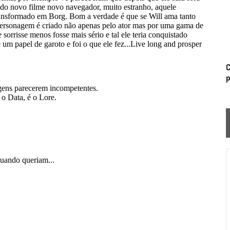
C
p
P