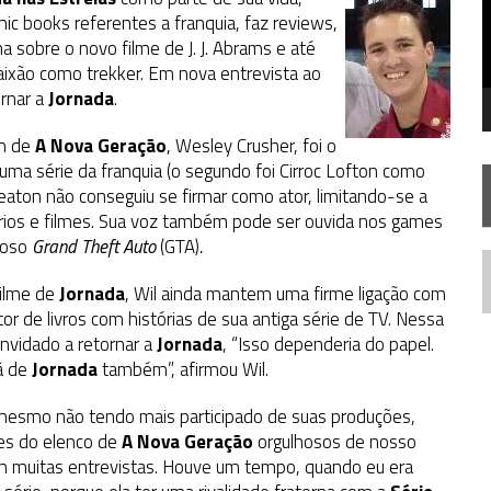
STAR TREK
SOBRE DIFERENTES PONTOS DE VISTA
c books referentes a franquia, faz reviews,
SILIS
na sobre o novo filme de J. J. Abrams e até
JÁ DISPONÍVEL EM PRÉ-VENDA!
paixão como trekker. Em nova entrevista ao
IE DOCUMENTAL DE
STAR TREK
, CHEGA EM 8 DE SETEMBRO
ornar a
Jornada
.
em de
A Nova Geração
, Wesley Crusher, foi o
e uma série da franquia (o segundo foi Cirroc Lofton como
eaton não conseguiu se firmar como ator, limitando-se a
rios e filmes. Sua voz também pode ser ouvida nos games
moso
Grand Theft Auto
(GTA)
.
N
filme de
Jornada
, Wil ainda mantem uma firme ligação com
tor de livros com histórias de sua antiga série de TV. Nessa
onvidado a retornar a
Jornada
, “Isso dependeria do papel.
fã de
Jornada
também”, afirmou Wil.
mesmo não tendo mais participado de suas produções,
tes do elenco de
A Nova Geração
orgulhosos de nosso
em muitas entrevistas. Houve um tempo, quando eu era