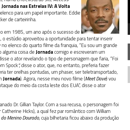
STAR TREK
SOBRE DIFERENTES PONTOS DE VISTA
e
Jornada nas Estrelas IV: A Volta
 elenco para um papel importante. Eddie
SILIS
JÁ DISPONÍVEL EM PRÉ-VENDA!
ker de carteirinha.
IE DOCUMENTAL DE
STAR TREK
, CHEGA EM 8 DE SETEMBRO
do em 1985, um ano após o sucesso de
, o estúdio aproveitou a oportunidade para tentar inserir
 no elenco do quarto filme da franquia, “Eu sou um grande
o alguma coisa de
Jornada
comigo e escreveram um
 disse o ator revelando o tipo de personagem que faria, “Foi
com Spock
“,
disse o ator, que, no entanto, preferia fazer
ria ter orelhas pontudas, um phaser, ser teletransportado,
N
em
Jornada
). Agora, nesse meu novo filme (
Meet Dave
) vou
otaque do meio da costa leste dos EUA”, disse o ator
ado Dr. Gillian Taylor. Com a sua recusa, o personagem foi
r Catherine Hicks), a qual fez par romântico com William
 do Menino Dourado
, cuja bilhetaria ficou abaixo da produção