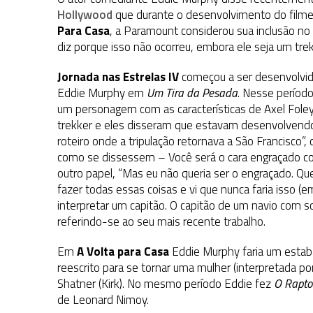
31 DE JULHO DE 2026
|
GRANDES JORNADAS | QUATRO EPISÓDIOS DE
Hollywood
que durante o desenvolvimento do film
Para Casa
31 DE JULHO DE 2026
, a Paramount considerou sua inclusão no
|
BOX DELUXE DO ANO 5 DA
COLEÇÃO TREK BRA
diz porque isso não ocorreu, embora ele seja um trek
6 DE AGOSTO DE 2026
|
NOVA TEMPORADA DE
THE CENTER SEAT
, SÉR
Jornada nas Estrelas IV
começou a ser desenvolvi
Eddie Murphy em
Um Tira da Pesada
. Nesse período
um personagem com as características de Axel Foley
trekker e eles disseram que estavam desenvolvend
roteiro onde a tripulação retornava a São Francisco”,
como se dissessem – Você será o cara engraçado 
outro papel, “Mas eu não queria ser o engraçado. Que
fazer todas essas coisas e vi que nunca faria isso (
interpretar um capitão. O capitão de um navio com s
referindo-se ao seu mais recente trabalho.
Em
A Volta para Casa
Eddie Murphy faria um estaban
reescrito para se tornar uma mulher (interpretada po
Shatner (Kirk). No mesmo período Eddie fez
O Rapto
de Leonard Nimoy.