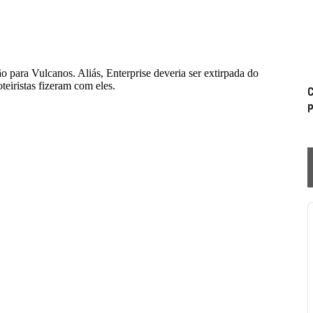
C
p
P