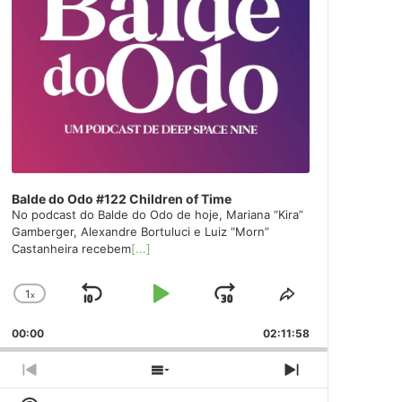
Balde do Odo #122 Children of Time
No podcast do Balde do Odo de hoje, Mariana “Kira”
Gamberger, Alexandre Bortuluci e Luiz “Morn”
Castanheira recebem
[...]
1
x
Skip
Play
Jump
Change
Share
Playback
This
Backward
Pause
Forward
00:00
Rate
02:11:58
Episode
Previous
Show
Next
Episode
Episodes
Episode