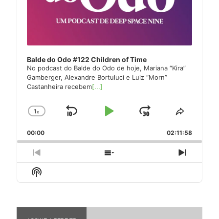
Balde do Odo #122 Children of Time
No podcast do Balde do Odo de hoje, Mariana “Kira”
Gamberger, Alexandre Bortuluci e Luiz “Morn”
Castanheira recebem
[...]
1
x
Skip
Play
Jump
Change
Share
Playback
This
Backward
Pause
Forward
00:00
Rate
02:11:58
Episode
Previous
Show
Next
Episode
Episodes
Episode
Show
List
Podcast
Information