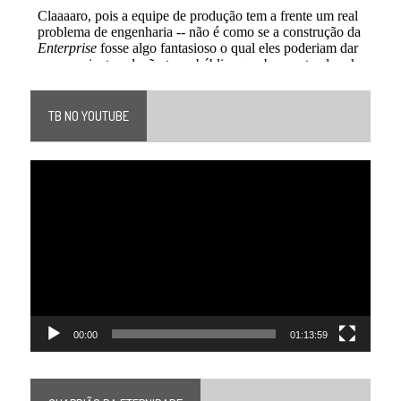
TB NO YOUTUBE
Tocador
de
vídeo
00:00
01:13:59