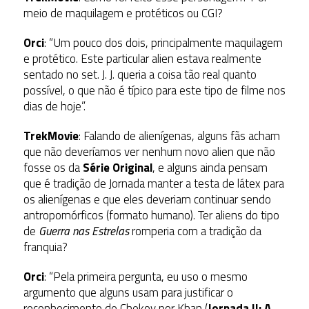
meio de maquilagem e protéticos ou CGI?
Orci
: “Um pouco dos dois, principalmente maquilagem
e protético. Este particular alien estava realmente
sentado no set. J. J. queria a coisa tão real quanto
possível, o que não é típico para este tipo de filme nos
dias de hoje”.
TrekMovie
: Falando de alienígenas, alguns fãs acham
que não deveríamos ver nenhum novo alien que não
fosse os da
Série Original
, e alguns ainda pensam
que é tradição de Jornada manter a testa de látex para
os alienígenas e que eles deveriam continuar sendo
antropomórficos (formato humano). Ter aliens do tipo
de
Guerra nas Estrelas
romperia com a tradição da
franquia?
Orci
: “Pela primeira pergunta, eu uso o mesmo
argumento que alguns usam para justificar o
reconhecimento de Chekov por Khan (
Jornada II: A