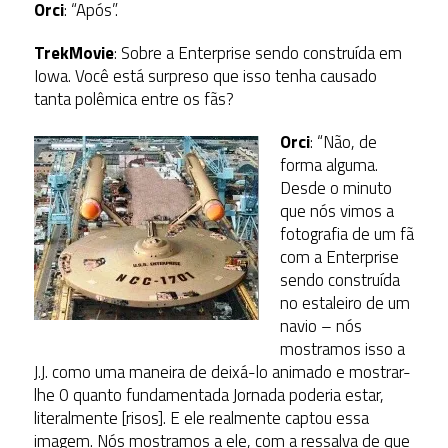
Orci
: “Após”.
TrekMovie
: Sobre a Enterprise sendo construída em
Iowa. Você está surpreso que isso tenha causado
tanta polêmica entre os fãs?
Orci
: “Não, de
forma alguma.
Desde o minuto
que nós vimos a
fotografia de um fã
com a Enterprise
sendo construída
no estaleiro de um
navio – nós
mostramos isso a
J.J. como uma maneira de deixá-lo animado e mostrar-
lhe 0 quanto fundamentada Jornada poderia estar,
literalmente [risos]. E ele realmente captou essa
imagem. Nós mostramos a ele, com a ressalva de que