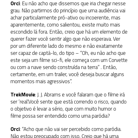
Orci
: Eu não acho que dissemos que iria chegar nesse
grau. Não partirmos do princípio que uma audiência vai
achar particularmente pró-ativo ou incoerente, mas
aparentemente, como salientou, existe muito mais
escondido lá fora. Então, creio que há um elemento de
querer fazer você sentir algo que não esperava. Ver
por um diferente lado do mesmo e não exatamente
ser capaz de captá-lo, do tipo – “Oh, eu não acho que
este seja um filme sci-fi, ele começa com um Corvette
ou com a nave sendo construída na terra” . Então,
certamente, em um trailer, você deseja buscar alguns
momentos mais agressivos”.
TrekMovie
: J. J. Abrams e você falaram que o filme irá
ser ‘real’.Você sente que está correndo o risco, quando
o objetivo é levar a sério, que com muito humor o
filme possa ser entendido como uma paródia?
Orci
: “Acho que não vai ser percebido como paródia.
Não estou preocupado com isso. Creio que há uma