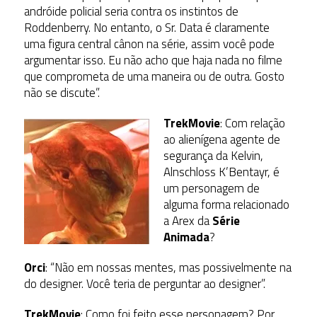
andróide policial seria contra os instintos de
Roddenberry. No entanto, o Sr. Data é claramente
uma figura central cânon na série, assim você pode
argumentar isso. Eu não acho que haja nada no filme
que comprometa de uma maneira ou de outra. Gosto
não se discute”.
TrekMovie
: Com relação
ao alienígena agente de
segurança da Kelvin,
Alnschloss K’Bentayr, é
um personagem de
alguma forma relacionado
a Arex da
Série
Animada
?
Orci
: “Não em nossas mentes, mas possivelmente na
do designer. Você teria de perguntar ao designer”.
TrekMovie
: Como foi feito esse personagem? Por