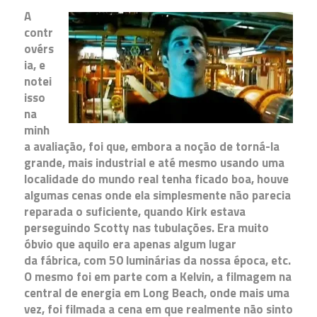
A
contr
ovérs
ia, e
notei
isso
na
minh
a avaliação, foi que, embora a noção de torná-la
grande, mais industrial e até mesmo usando uma
localidade do mundo real tenha ficado boa, houve
algumas cenas onde ela simplesmente não parecia
reparada o suficiente, quando Kirk estava
perseguindo Scotty nas tubulações. Era muito
óbvio que aquilo era apenas algum lugar
da fábrica, com 50 luminárias da nossa época, etc.
O mesmo foi em parte com a Kelvin, a filmagem na
central de energia em Long Beach, onde mais uma
vez, foi filmada a cena em que realmente não sinto