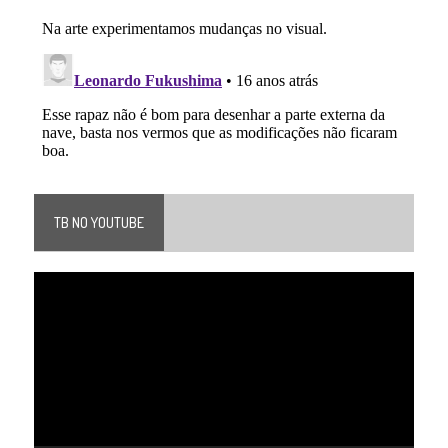
TB NO YOUTUBE
Tocador
de
vídeo