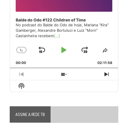
Balde do Odo #122 Children of Time
No podcast do Balde do Odo de hoje, Mariana “Kira”
Gamberger, Alexandre Bortuluci e Luiz “Morn”
Castanheira recebem
[...]
1
x
Skip
Play
Jump
Change
Share
Playback
This
Backward
Pause
Forward
00:00
Rate
02:11:58
Episode
Previous
Show
Next
Episode
Episodes
Episode
Show
List
Podcast
Information
ASSINE A REDE TB