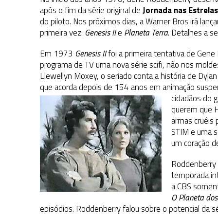
31 DE JULHO DE 2026
|
SNW 4×02: THE GRIFFIN INCIDENT
após o fim da série original de
Jornada nas Estrelas
do piloto. Nos próximos dias, a Warner Bros irá lan
31 DE JULHO DE 2026
|
SCOTT BAKULA REVISITA O LEGADO DE ENTERP
primeira vez:
Genesis II
e
Planeta Terra
. Detalhes a se
5 DE AGOSTO DE 2026
|
BALDE DO ODO #122 CHILDREN OF TIME
Em 1973
Genesis II
foi a primeira tentativa de Gen
programa de TV uma nova série scifi, não nos moldes 
Llewellyn Moxey, o seriado conta a história de Dylan 
que acorda depois de 154 anos em animação suspens
cidadãos do g
querem que Hu
armas cruéis 
STIM e uma s
um coração de
Roddenberry 
temporada int
a CBS somente
O Planeta do
episódios. Roddenberry falou sobre o potencial da sé