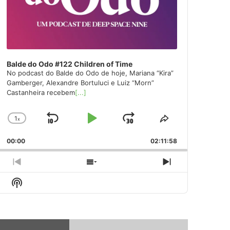
Balde do Odo #122 Children of Time
No podcast do Balde do Odo de hoje, Mariana “Kira”
Gamberger, Alexandre Bortuluci e Luiz “Morn”
Castanheira recebem
[...]
1
x
Skip
Play
Jump
Change
Share
Playback
This
Backward
Pause
Forward
00:00
Rate
02:11:58
Episode
Previous
Show
Next
Episode
Episodes
Episode
Show
List
Podcast
Information