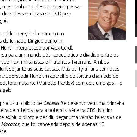
, mas nenhum deles conseguiu passar
çar duas dessas obras em DVD pela
RISE AOS 60 ANOS DE STAR TREK
guir.
e Roddenberry de lançar em um
de Jornada. Dirigido por John
Hunt ( interpretado por Alex Cord),
a para um mundo pós-apocalíptico e dividido entre os
rupo Pax, militaristas e mutantes
Tyranians. Ambos
nt se junte as suas causas. Mas os Tyranians tem duas
para persuadir Hunt: um aparelho de tortura chamado de
N
edutora mutante (Mariette Hartley) com dois umbigos … e
 gelo.
produziu o piloto de
Genesis II
e desenvolveu uma primeira
eira de roteiros para a potencial série na CBS. No fim
 exibiu o piloto e decidiu pegar uma versão televisiva de
s Macacos
, que foi cancelada depois de apenas 13
rie.