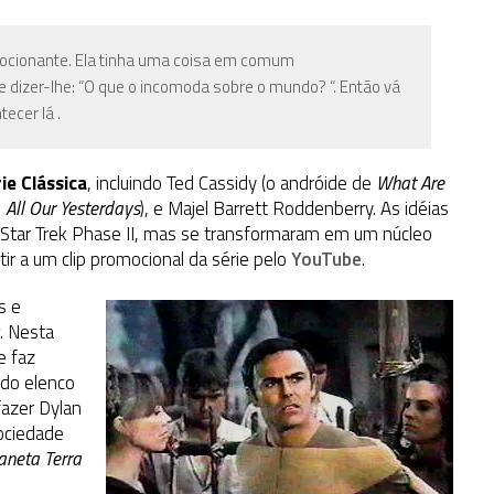
emocionante. Ela tinha uma coisa em comum
e dizer-lhe: “O que o incomoda sobre o mundo? “. Então vá
ecer lá .
ie Clássica
, incluindo Ted Cassidy (o andróide de
What Are
m
All Our Yesterdays
), e Majel Barrett Roddenberry. As idéias
o Star Trek Phase II, mas se transformaram em um núcleo
tir a um clip promocional da série pelo
YouTube
.
s e
. Nesta
e faz
 do elenco
fazer Dylan
ociedade
aneta Terra