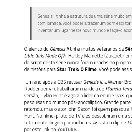
Genesis II tinha a estrutura de uma série muito 
com Jornada, você poderia trazer um bom escritor 
inventar um lugar neste novo mundo e faça-o acont
O elenco do
Gênesis II
tinha muitos veteranos da
Sér
Little Girls Made Of?
), Hartley Marriette (Zarabeth e
do script desta série nunca foram usadas no projet
de história para
Star Trek: O Filme
. Você pode assis
Um ano após a CBS recusar
Genesis II
, a Warner Bro
Roddenberry retrabalharam na idéia de
Planeta Terra
versão, Dylan Hunt é agora o líder da equipe PAX, qu
pesquisas no mundo pós-apocalíptico. Grande parte
retornou, mas o ator John Saxon foi quem passou a 
Hunt. No filme-piloto de TV eles descobriram uma s
totalmente dirigida por mulheres. Assista o clip de
Pl
por este link no
YouTube
.