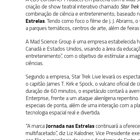
31 DE JULHO DE 2026
|
GRANDES JORNADAS | QUATRO EPISÓDIOS DE
criação de show teatral interativo chamado
Star Trek
combinação de ciência e entretenimento, baseado n
31 DE JULHO DE 2026
|
BOX DELUXE DO ANO 5 DA
COLEÇÃO TREK BRA
Estrelas
. Tendo como foco o filme de J. J. Abrams, 
6 DE AGOSTO DE 2026
|
NOVA TEMPORADA DE
THE CENTER SEAT
, SÉR
a parques temáticos, centros de arte, além de feiras 
A Mad Science Group é uma empresa estabelecida h
Canadá e Estados Unidos, visando a área da educação
entretenimento”, com o objetivo de estímular a imag
ciências.
Segundo a empresa, Star Trek Live levará os espe
o capitão James T. Kirk e Spock, o vulcano oficial de 
duração de 60 minutos, o espetáculo contará a avent
Enterprise, frente a um ataque alienígena repenti
especiais de ponta, além de uma interação com a pla
tecnologia espacial real e divertida.
“A marca
Jornada nas Estrelas
continuará a oferec
multifacetado”, diz Liz Kalodner, Vice Presidente ex