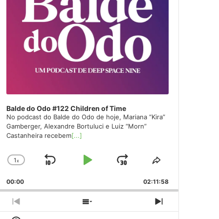
Balde do Odo #122 Children of Time
No podcast do Balde do Odo de hoje, Mariana “Kira”
Gamberger, Alexandre Bortuluci e Luiz “Morn”
Castanheira recebem
[...]
1
x
Skip
Play
Jump
Change
Share
Playback
This
Backward
Pause
Forward
00:00
Rate
02:11:58
Episode
Previous
Show
Next
Episode
Episodes
Episode