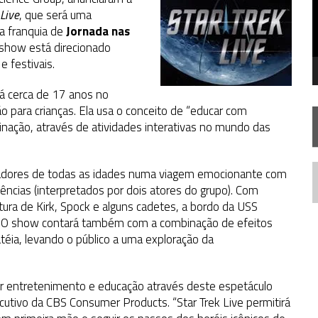
STAR TREK
SOBRE DIFERENTES PONTOS DE VISTA
 Live
, que será uma
a franquia de
SILIS
JÁ DISPONÍVEL EM PRÉ-VENDA!
Jornada nas
o show está direcionado
IE DOCUMENTAL DE
STAR TREK
, CHEGA EM 8 DE SETEMBRO
e festivais.
á cerca de 17 anos no
 para crianças. Ela usa o conceito de “educar com
inação, através de atividades interativas no mundo das
ctadores de todas as idades numa viagem emocionante com
N
ciências (interpretados por dois atores do grupo). Com
ura de Kirk, Spock e alguns cadetes, a bordo da USS
no. O show contará também com a combinação de efeitos
téia, levando o público a uma exploração da
er entretenimento e educação através deste espetáculo
ecutivo da CBS Consumer Products. “Star Trek Live permitirá