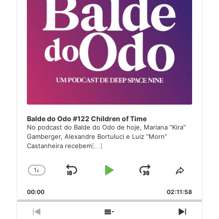
Balde do Odo #122 Children of Time
No podcast do Balde do Odo de hoje, Mariana “Kira”
Gamberger, Alexandre Bortuluci e Luiz “Morn”
Castanheira recebem
[...]
1
x
Skip
Play
Jump
Change
Share
Playback
This
Backward
Pause
Forward
00:00
Rate
02:11:58
Episode
Previous
Show
Next