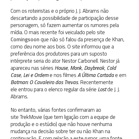
Com os roteiristas e o próprio J. J. Abrams não
descartando a possibilidade de participação desse
personagem, só fazem aumentar os rumores pela
mídia. O mais recente foi veiculado pelo site
Comingsoon
que não só falou da presença de Khan,
como deu nome aos bois. O site informou que a
preferência dos produtores para um suposto
intérprete seria do ator Nestor Carbonell. Nestor já
apareceu nas séries
House
,
Monk
,
Daybreak
,
Cold
Case
,
Lei e Ordem
e nos filmes
A Última Cartada
e em
Batman: O Cavaleiro das Trevas
. Recentemente
ele entrou para o elenco regular da série
Lost
de J. J.
Abrams.
No entanto, várias fontes confirmaram ao
site TrekMovie (que tem ligação com a equipe de
produção e o estúdio) que não houve nenhuma
mudança na decisão sobre ter ou não Khan na
continuação. E com relação a este rumor, uma fonte