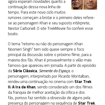
agora esperam novidades quanto a
continuação dessa nova linha de
tempo. Para este novo ciclo muitos
rumores começam a brotar e o primeiro deles refere-
se ao personagem Khan e seu suposto intérprete,
Nestor Carbonell. O site
TrekMovie
foi conferir esse
boato.
O tema “retorno ou não do personagem Khan
Noonien Singh” tem sido quase sempre o foco
principal da discussão sobre o próximo filme, para a
maioria dos fãs. Khan é provavelmente o vilão mais
famoso que apareceu em Jornada. A partir do episódio
da
Série Clássica
,
Semente do Espaço
, o
personagem, interpretado por Ricardo Montalban,
rendeu uma continuação no cinema com
Star Trek
II: A Ira de Khan
, sendo considerado um dos filmes
da franquia de melhor aceitação da crítica e dos
fãs, porisso faz sentido a obsessão de alguns pela
presença do personagem na sequência de
Star Trek
.