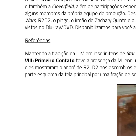
1 DE AGOSTO DE 2026
|
ELENCO DE STRANGE NEW WORLDS ENCARA O 
e também a
Cloverfield
, além de participações espec
alguns membros da própria equipe de produção. Des
31 DE JULHO DE 2026
|
GRANDES JORNADAS | QUATRO EPISÓDIOS DE
Wars
, R2D2, o pingo, o irmão de Zachary Quinto e ou
7 DE AGOSTO DE 2026
|
GRANDES JORNADAS | SEIS EPISÓDIOS DE
ST
vistos no Blu-ray/DVD. Disponibilizamos para você 
Referências
.
Mantendo a tradição da ILM em inserir itens de
Star
VIII: Primeiro Contato
teve a presença da Millenniu
eles mostraram o andróide R2-D2 nos escombros em
parte esquerda da tela principal por uma fração de s