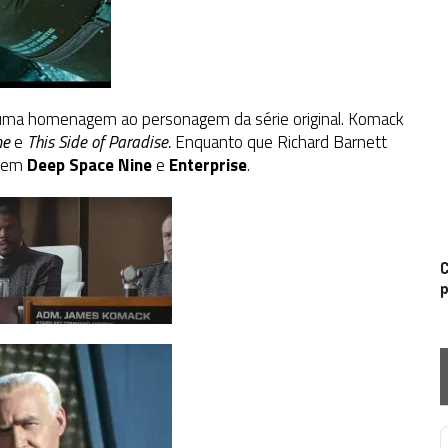
uma homenagem ao personagem da série original. Komack
me
e
This Side of Paradise.
Enquanto que
Richard Barnett
u em
Deep Space Nine
e
Enterprise
.
C
p