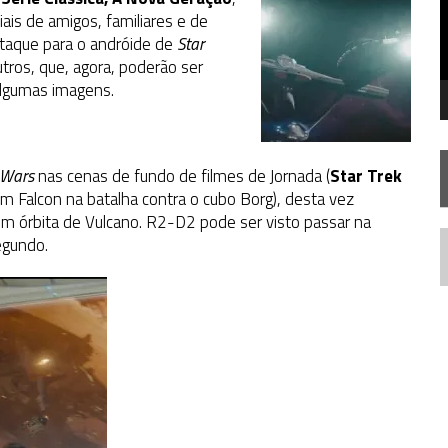
FIM DE UMA ERA NA SDCC
iais de amigos, familiares e de
taque para o andróide de
STAR TREK
SOBRE DIFERENTES PONTOS DE VISTA
Star
tros, que, agora, poderão ser
AR TREK
SOBRE PATERNIDADE
algumas imagens.
 Wars
nas cenas de fundo de filmes de Jornada (
Star Trek
m Falcon na batalha contra o cubo Borg), desta vez
 órbita de Vulcano. R2-D2 pode ser visto passar na
egundo.
N