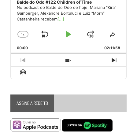
Balde do Odo #122 Children of Time
No podcast do Balde do Odo de hoje, Mariana “Kira”
Gamberger, Alexandre Bortuluci e Luiz “Morn”
Castanheira recebem
[...]
1
x
Skip
Play
Jump
Change
Share
Playback
This
Backward
Pause
Forward
00:00
Rate
02:11:58
Episode
Previous
Show
Next
Episode
Episodes
Episode
Show
List
Podcast
Information
ASSINE A REDE TB