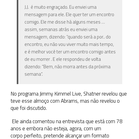
J.J. é muito engraçado.
Eu enviei uma
mensagem para ele.
Ele quer ter um encontro
comigo.
Ele me disse há alguns meses …
assim, semanas atrás eu enviei uma
mensagem, dizendo: “quando será a por.. do
encontro, eu não vou viver muito mais tempo,
e é melhor você ter um encontro comigo antes
de eu morrer
. E ele respondeu de volta
dizendo: “Bem, não morra antes da próxima
semana”.
No programa Jimmy Kimmel Live, Shatner revelou que
teve esse almoço com Abrams, mas não revelou o
que foi discutido.
Ele ainda comentou na entrevista que está com 78
anos e embora não esteja, agora, com um
corpo perfeito, pretende alcançar um formato