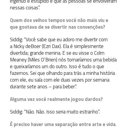
ingênuo e estúpido e que as pessoas se envolveram
nessas coisas”.
Quem dos velhos tempos você não mais viu e
que gostava de se divertir nas convenções?
Siddig: “Você sabe que eu adoro me divertir com
a Nicky deBoer (Ezri Dax). Ela é simplesmente
divertida; grande menina. E se eu visse o Colm
Meaney (Miles O’Brien) nós tomaríamos uma bebida
e queixaríamos um do outro. Isso é tudo o que
fazemos. Sei que olhando para trás a minha história
com ele, eu saía com ele duas vezes por semana
durante sete anos – para beber”.
Alguma vez você realmente jogou dardos?
Siddig: “Não. Não. Isso seria muito estranho”.
É preciso haver uma separação entre arte e vida
.