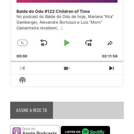
Balde do Odo #122 Children of Time
No podcast do Balde do Odo de hoje, Mariana “Kira”
Gamberger, Alexandre Bortuluci e Luiz “Morn”
Castanheira recebem
[...]
1
x
Skip
Play
Jump
Change
Share
Playback
This
Backward
Pause
Forward
00:00
Rate
02:11:58
Episode
Previous
Show
Next
Episode
Episodes
Episode
Show
List
Podcast
Information
ASSINE A REDE TB