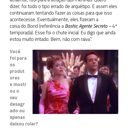
dizer, foi todo o tipo errado de arquétipo. E assim eles
continuaram tentando fazer as coisas para que isso
acontecesse. Eventualmente, eles fizeram a
coisa do Bond (referência a
Bashir, Agente Secreto –
4ª
temporada). Esse foi o chute inicial. Eu digo que ainda
estou muito irritado. Bem, não com raiva”.
Você
foi para
os
produt
ores
e mostr
ou o
seu
desagr
ado ou
apenas
deixou rolar?