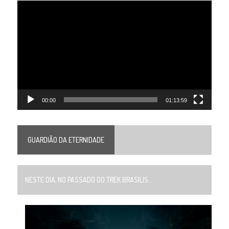
Tocador
de
vídeo
00:00
01:13:59
GUARDIÃO DA ETERNIDADE
NESTE DIA, NO PASSADO DO TREK BRASILIS...