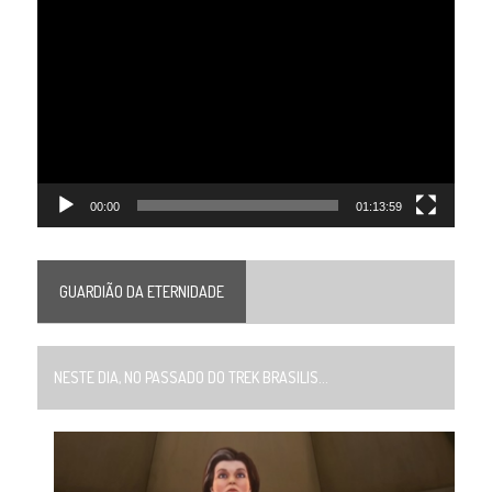
Tocador
de
vídeo
00:00
01:13:59
GUARDIÃO DA ETERNIDADE
NESTE DIA, NO PASSADO DO TREK BRASILIS...