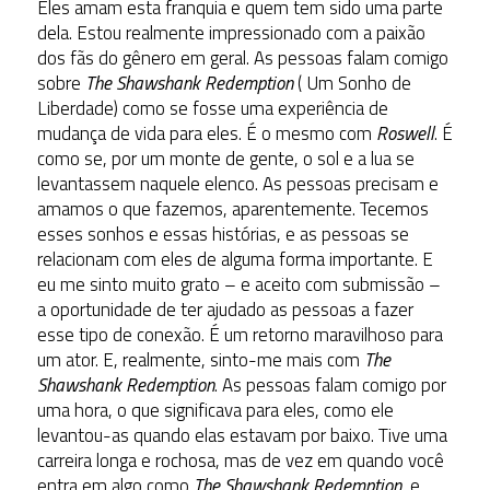
Eles amam esta franquia e quem tem sido uma parte
dela. Estou realmente impressionado com a paixão
dos fãs do gênero em geral. As pessoas falam comigo
sobre
The Shawshank Redemption
( Um Sonho de
Liberdade) como se fosse uma experiência de
mudança de vida para eles. É o mesmo com
Roswell
. É
como se, por um monte de gente, o sol e a lua se
levantassem naquele elenco. As pessoas precisam e
amamos o que fazemos, aparentemente. Tecemos
esses sonhos e essas histórias, e as pessoas se
relacionam com eles de alguma forma importante. E
eu me sinto muito grato – e aceito com submissão –
a oportunidade de ter ajudado as pessoas a fazer
esse tipo de conexão. É um retorno maravilhoso para
um ator. E, realmente, sinto-me mais com
The
Shawshank Redemption
. As pessoas falam comigo por
uma hora, o que significava para eles, como ele
levantou-as quando elas estavam por baixo. Tive uma
carreira longa e rochosa, mas de vez em quando você
entra em algo como
The Shawshank Redemption
, e