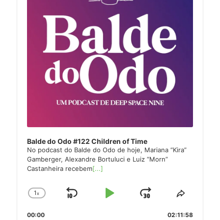
Balde do Odo #122 Children of Time
No podcast do Balde do Odo de hoje, Mariana “Kira”
Gamberger, Alexandre Bortuluci e Luiz “Morn”
Castanheira recebem
[...]
1
x
Skip
Play
Jump
Change
Share
Playback
This
Backward
Pause
Forward
00:00
Rate
02:11:58
Episode