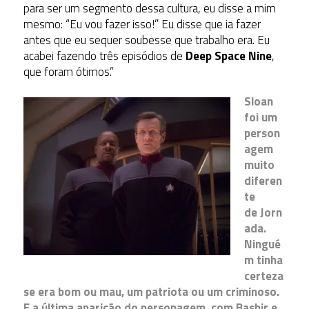
para ser um segmento dessa cultura, eu disse a mim
mesmo: “Eu vou fazer isso!” Eu disse que ia fazer
antes que eu sequer soubesse que trabalho era. Eu
acabei fazendo três episódios de
Deep Space Nine
,
que foram ótimos.”
Sloan
foi um
person
agem
muito
diferen
te
de Jorn
ada.
Ningué
m tinha
certeza
se era bom ou mau, um patriota ou um criminoso.
E a última aparição do personagem, com Bashir e