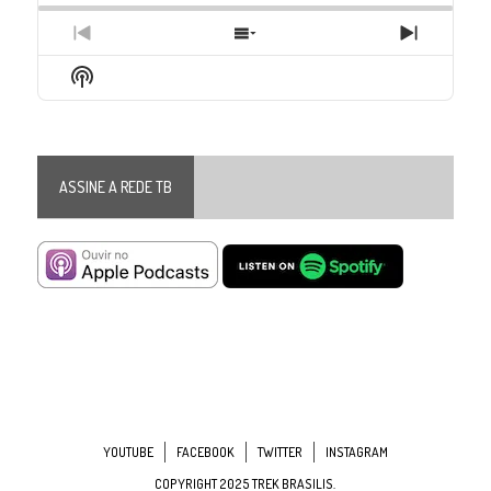
Previous
Show
Next
Episode
Episodes
Episode
Show
List
Podcast
Information
ASSINE A REDE TB
YOUTUBE
FACEBOOK
TWITTER
INSTAGRAM
COPYRIGHT 2025 TREK BRASILIS.