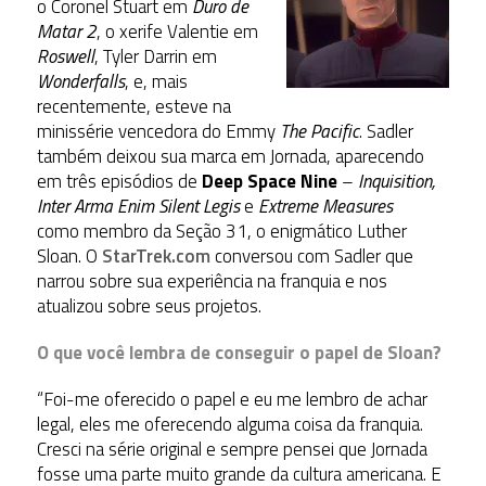
o Coronel Stuart em
Duro de
Matar 2
, o xerife Valentie em
Roswell
, Tyler Darrin em
Wonderfalls
, e, mais
recentemente, esteve na
minissérie vencedora do Emmy
The Pacific
. Sadler
também deixou sua marca em Jornada, aparecendo
em três episódios de
Deep Space Nine
–
Inquisition,
Inter Arma Enim Silent Legis
e
Extreme Measures
como membro da Seção 31, o enigmático Luther
Sloan. O
StarTrek.com
conversou com Sadler que
narrou sobre sua experiência na franquia e nos
atualizou sobre seus projetos.
O que você lembra de conseguir o papel de Sloan?
“Foi-me oferecido o papel e eu me lembro de achar
legal, eles me oferecendo alguma coisa da franquia.
Cresci na série original e sempre pensei que Jornada
fosse uma parte muito grande da cultura americana. E