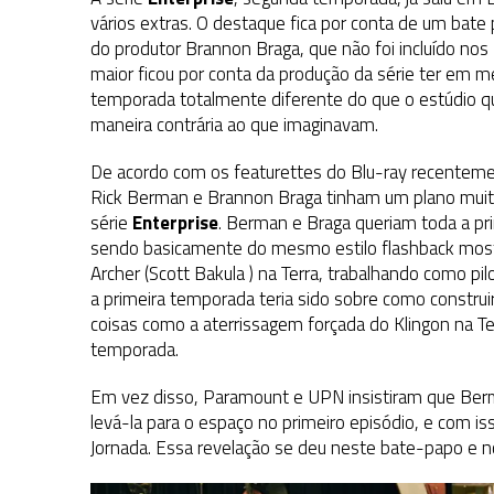
1 DE AGOSTO DE 2026
|
ELENCO DE STRANGE NEW WORLDS ENCARA O 
vários extras. O destaque fica por conta de um bate
do produtor Brannon Braga, que não foi incluído nos
31 DE JULHO DE 2026
|
GRANDES JORNADAS | QUATRO EPISÓDIOS DE
maior ficou por conta da produção da série ter em 
7 DE AGOSTO DE 2026
|
GRANDES JORNADAS | SEIS EPISÓDIOS DE
ST
temporada totalmente diferente do que o estúdio q
maneira contrária ao que imaginavam.
De acordo com os featurettes do Blu-ray recentemen
Rick Berman e Brannon Braga tinham um plano muit
série
Enterprise
. Berman e Braga queriam toda a p
sendo basicamente do mesmo estilo flashback mostr
Archer (Scott Bakula ) na Terra, trabalhando como pi
a primeira temporada teria sido sobre como construir a
coisas como a aterrissagem forçada do Klingon na Ter
temporada.
Em vez disso, Paramount e UPN insistiram que Berma
levá-la para o espaço no primeiro episódio, e com iss
Jornada. Essa revelação se deu neste bate-papo e no