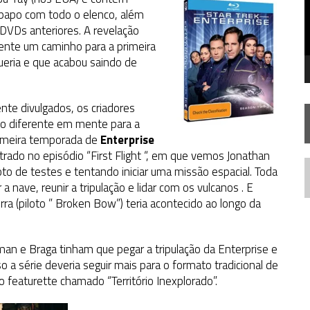
FIM DE UMA ERA NA SDCC
 papo com todo o elenco, além
 DVDs anteriores. A revelação
STAR TREK
SOBRE DIFERENTES PONTOS DE VISTA
mente um caminho para a primeira
AR TREK
SOBRE PATERNIDADE
ueria e que acabou saindo de
te divulgados, os criadores
o diferente em mente para a
rimeira temporada de
Enterprise
ado no episódio “First Flight “, em que vemos Jonathan
loto de testes e tentando iniciar uma missão espacial. Toda
N
 nave, reunir a tripulação e lidar com os vulcanos . E
ra (piloto ” Broken Bow”) teria acontecido ao longo da
n e Braga tinham que pegar a tripulação da Enterprise e
o a série deveria seguir mais para o formato tradicional de
 featurette chamado “Território Inexplorado”.