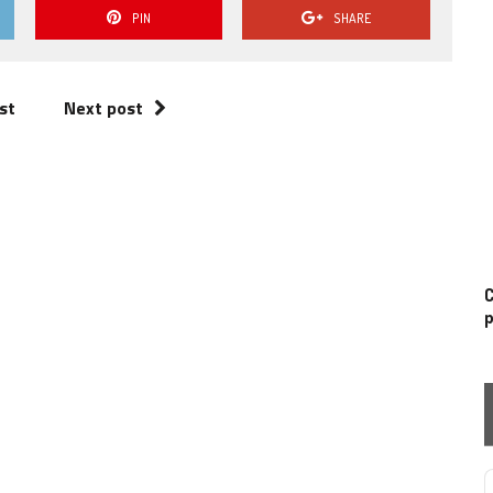
PIN
SHARE
st
Next post
C
p