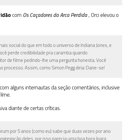
ridão
com
Os Caçadores da Arca Perdida
, Orci elevou o
is social do que em todo o universo de Indiana Jones, e
ocê perde credibilidade pra caramba quando
tor de filme pedindo-lhe uma pergunta honesta. Você
 no processo. Assim, como Simon Pegg diria: Dane-se!
om alguns internautas da seção comentários, inclusive
ilme.
iva diante de certas críticas.
fórum por 5 anos (como eu) sabe que duas vezes por ano
ongregação deles, por isso parecia uma boa hora (para