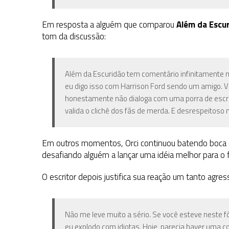
Em resposta a alguém que comparou
Além da Escu
tom da discussão:
Além da Escuridão tem comentário infinitamente ma
eu digo isso com Harrison Ford sendo um amigo. V
honestamente não dialoga com uma porra de escri
valida o clichê dos fãs de merda. E desrespeitoso
Em outros momentos, Orci continuou batendo boca c
desafiando alguém a lançar uma idéia melhor para o f
O escritor depois justifica sua reação um tanto agress
Não me leve muito a sério. Se você esteve neste 
eu explodo com idiotas. Hoje, parecia haver uma c