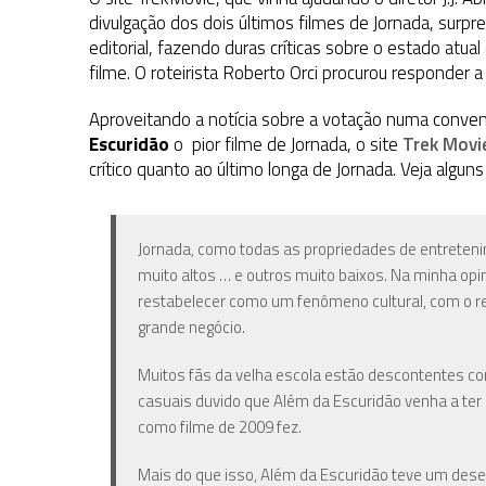
1 DE AGOSTO DE 2026
|
ELENCO DE STRANGE NEW WORLDS ENCARA O 
divulgação dos dois últimos filmes de Jornada, su
editorial, fazendo duras críticas sobre o estado atua
31 DE JULHO DE 2026
|
GRANDES JORNADAS | QUATRO EPISÓDIOS DE
filme. O roteirista Roberto Orci procurou responder 
7 DE AGOSTO DE 2026
|
GRANDES JORNADAS | SEIS EPISÓDIOS DE
ST
Aproveitando a notícia sobre a votação numa conve
Escuridão
o pior filme de Jornada, o site
Trek Movi
crítico quanto ao último longa de Jornada. Veja algun
Jornada, como todas as propriedades de entretenim
muito altos … e outros muito baixos. Na minha opi
restabelecer como um fenômeno cultural, com o re
grande negócio.
Muitos fãs da velha escola estão descontentes co
casuais duvido que Além da Escuridão venha a te
como filme de 2009 fez.
Mais do que isso, Além da Escuridão teve um dese