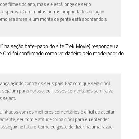
os filmes do ano, mas ele está longe de ser o
 esperava. Com muitas outras propriedades de ação ​​
omo era antes, e um monte de gente está apontando a
ci” na seção bate-papo do site Trek Movie) respondeu a
de Orci foi confirmado como verdadeiro pelo moderador do
nça agindo contra os seus pais. Faz com que seja difícil
seja um pai amoroso, eu li esses comentários sem raiva
s sejam.
 alinhados com os melhores comentários é difícil de aceitar
amente, seu tom e atitude torna difícil para eu entender
osseguir no futuro. Como eu gosto de dizer, há uma razão