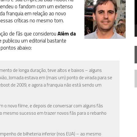
FIM DE UMA ERA NA SDCC
rpreendeu o fandom com um extenso
l da franquia em relação ao novo
STAR TREK
SOBRE DIFERENTES PONTOS DE VISTA
a essas críticas no mesmo tom.
AR TREK
SOBRE PATERNIDADE
nção de fãs que considerou
Além da
e
publicou um editorial bastante
s pontos abaixo:
ento de longa duração, teve altos e baixos – alguns
nião, Jornada estava em (mais um) ponto de virada para se
N
boot de 2009, e agora a franquia não está sendo um
m o novo filme, e depois de conversar com alguns fãs
r o mesmo sucesso em trazer novos fãs para o rebanho
mpenho de bilheteria inferior (nos EUA) – ao mesmo