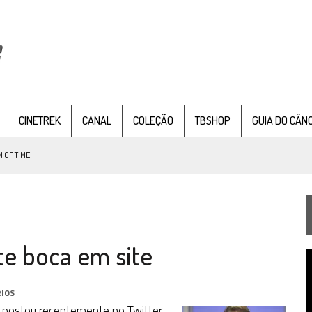
CINETREK
CANAL
COLEÇÃO
TBSHOP
GUIA DO CÂN
 OF TIME
TEMPORADA DE STRANGE NEW WORDS
 FILME DE FÃS AXANAR HORAS APÓS ESTREIA
te boca em site
 – “THE GRIFFIN INCIDENT” (4×02)
T
FIM DE UMA ERA NA SDCC
d
v
IOS
STAR TREK
SOBRE DIFERENTES PONTOS DE VISTA
, postou recentemente no Twitter,