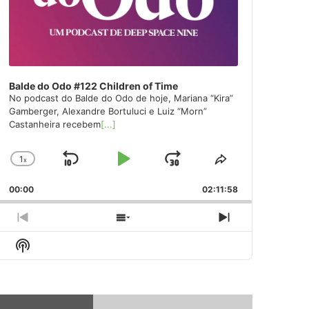
Balde do Odo #122 Children of Time
No podcast do Balde do Odo de hoje, Mariana “Kira”
Gamberger, Alexandre Bortuluci e Luiz “Morn”
Castanheira recebem
[...]
1
x
Skip
Play
Jump
Change
Share
Playback
This
Backward
Pause
Forward
00:00
Rate
02:11:58
Episode
Previous
Show
Next
Episode
Episodes
Episode
Show
List
Podcast
Information