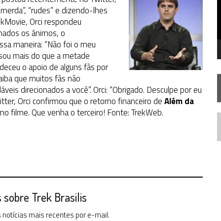
SILIS
JÁ DISPONÍVEL EM PRÉ-VENDA!
merda”, “rudes” e dizendo-lhes
ekMovie, Orci respondeu
lmados os ânimos, o
RIEND
essa maneira: “Não foi o meu
sou mais do que a metade
deceu o apoio de alguns fãs por
aiba que muitos fãs não
is ​​direcionados a você”. Orci: “Obrigado. Desculpe por eu
witter, Orci confirmou que o retorno financeiro de
Além da
imo filme. Que venha o terceiro! Fonte: TrekWeb.
N
sobre Trek Brasilis
notícias mais recentes por e-mail.