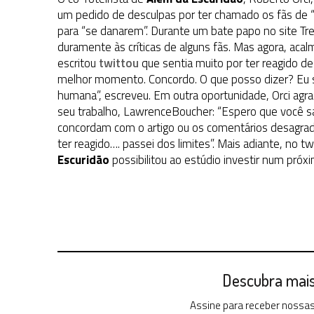
31 DE JULHO DE 2026
|
BOX DELUXE DO ANO 5 DA
COLEÇÃO TREK BRA
um pedido de desculpas por ter chamado os fãs de “
para “se danarem”. Durante um bate papo no site Tr
31 DE JULHO DE 2026
|
SNW 4×02: THE GRIFFIN INCIDENT
duramente às críticas de alguns fãs. Mas agora, aca
6 DE AGOSTO DE 2026
|
AVALIE E COMENTE SNW 4×03: HUMAN BEST F
escritou
twittou
que sentia muito por ter reagido d
melhor momento. Concordo. O que posso dizer? Eu 
humana”, escreveu. Em outra oportunidade, Orci agra
seu trabalho, LawrenceBoucher: “Espero que você s
concordam com o artigo ou os comentários desagradáve
ter reagido…. passei dos limites”. Mais adiante, no t
Escuridão
possibilitou ao estúdio investir num próx
Descubra mais 
Assine para receber nossas 