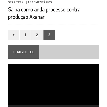
STAR TREK
|
16 COMENTÁRIOS
Saiba como anda processo contra
produção Axanar
«
1
2
3
TB NO YOUTUBE
Tocador
de
vídeo