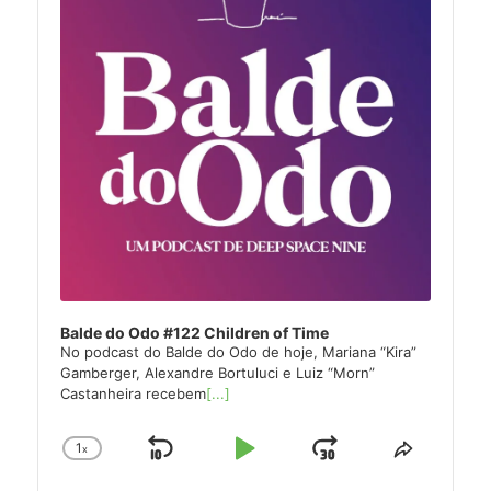
Balde do Odo #122 Children of Time
No podcast do Balde do Odo de hoje, Mariana “Kira”
Gamberger, Alexandre Bortuluci e Luiz “Morn”
Castanheira recebem
[...]
1
x
Skip
Play
Jump
Change
Share
Playback
This