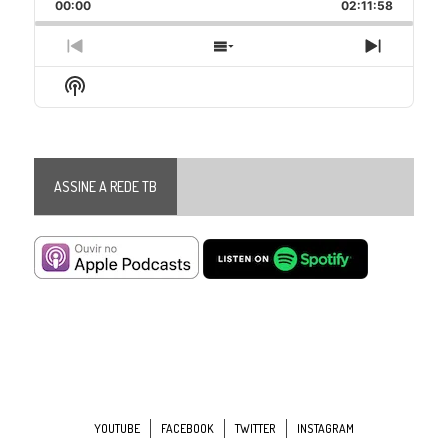
Backward
Pause
Forward
00:00
Rate
02:11:58
Episode
Previous
Show
Next
Episode
Episodes
Episode
Show
List
Podcast
Information
ASSINE A REDE TB
YOUTUBE
FACEBOOK
TWITTER
INSTAGRAM