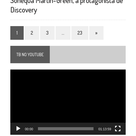
Sonequa Martin-Green, a protagonista de
Discovery
1
2
3
…
23
»
TB NO YOUTUBE
Tocador
de
vídeo
00:00
01:13:59