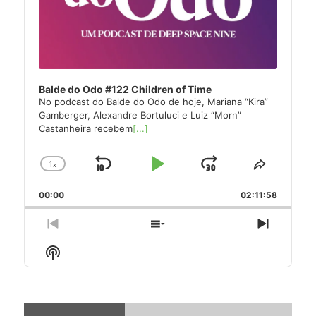
Balde do Odo #122 Children of Time
No podcast do Balde do Odo de hoje, Mariana “Kira”
Gamberger, Alexandre Bortuluci e Luiz “Morn”
Castanheira recebem
[...]
1
x
Skip
Play
Jump
Change
Share
Playback
This
Backward
Pause
Forward
00:00
Rate
02:11:58
Episode
Previous
Show
Next
Episode
Episodes
Episode
Show
List
Podcast
Information