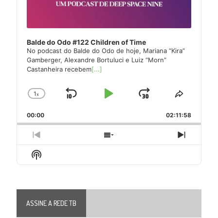
Balde do Odo #122 Children of Time
No podcast do Balde do Odo de hoje, Mariana “Kira”
Gamberger, Alexandre Bortuluci e Luiz “Morn”
Castanheira recebem
[...]
1
x
Skip
Play
Jump
Change
Share
Playback
This
Backward
Pause
Forward
00:00
Rate
02:11:58
Episode
Previous
Show
Next
Episode
Episodes
Episode
Show
List
Podcast
Information
ASSINE A REDE TB