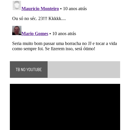
TB NO YOUTUBE
Tocador
de
vídeo