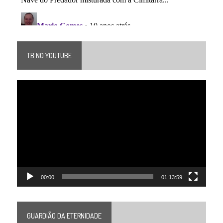
TB NO YOUTUBE
Tocador
de
vídeo
00:00
01:13:59
GUARDIÃO DA ETERNIDADE