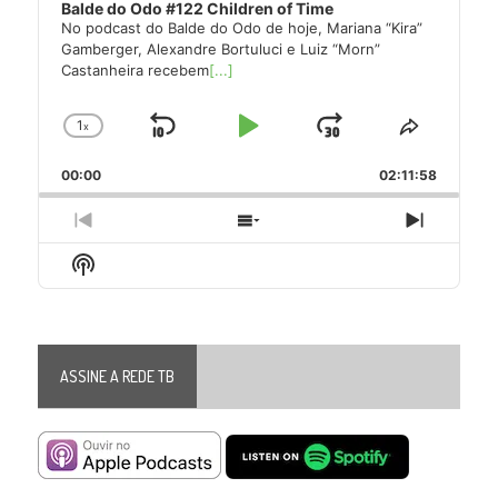
Balde do Odo #122 Children of Time
No podcast do Balde do Odo de hoje, Mariana “Kira”
Gamberger, Alexandre Bortuluci e Luiz “Morn”
Castanheira recebem
[...]
1
x
Skip
Play
Jump
Change
Share
Playback
This
Backward
Pause
Forward
00:00
Rate
02:11:58
Episode
Previous
Show
Next
Episode
Episodes
Episode
Show
List
Podcast
Information
ASSINE A REDE TB