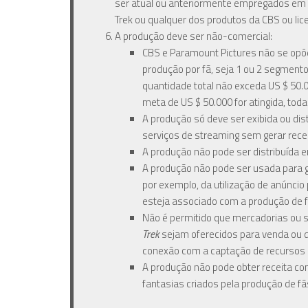
ser atual ou anteriormente empregados em q
Trek ou qualquer dos produtos da CBS ou lic
A produção deve ser não-comercial:
CBS e Paramount Pictures não se opõe
produção por fã, seja 1 ou 2 segment
quantidade total não exceda US $ 50.0
meta de US $ 50.000 for atingida, tod
A produção só deve ser exibida ou dis
serviços de streaming sem gerar recei
A produção não pode ser distribuída 
A produção não pode ser usada para g
por exemplo, da utilização de anúncio 
esteja associado com a produção de f
Não é permitido que mercadorias ou 
Trek
sejam oferecidos para venda ou 
conexão com a captação de recursos 
A produção não pode obter receita co
fantasias criados pela produção de fã