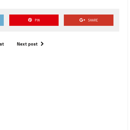
P
PIN
SHARE
st
Next post