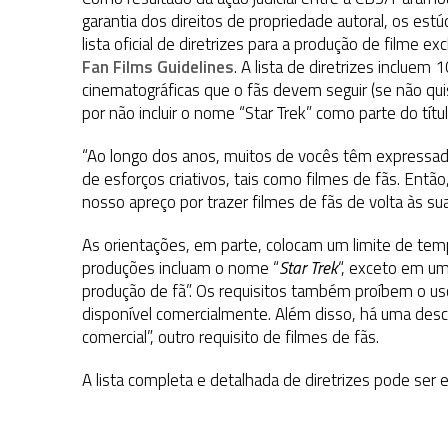
1 DE AGOSTO DE 2026
|
ELENCO DE STRANGE NEW WORLDS ENCARA O 
garantia dos direitos de propriedade autoral, os es
lista oficial de diretrizes para a produção de filme e
31 DE JULHO DE 2026
|
GRANDES JORNADAS | QUATRO EPISÓDIOS DE
Fan Films Guidelines
.
A lista de diretrizes incluem
7 DE AGOSTO DE 2026
|
GRANDES JORNADAS | SEIS EPISÓDIOS DE
ST
cinematográficas que o fãs devem seguir (se não qu
por não incluir o nome “Star Trek” como parte do títul
“Ao longo dos anos, muitos de vocês têm expressad
de esforços criativos, tais como filmes de fãs. Entã
nosso apreço por trazer filmes de fãs de volta às su
As orientações, em parte, colocam um limite de tem
produções incluam o nome “
Star Trek
“, exceto em um
produção de fã”. Os requisitos também proíbem o uso 
disponível comercialmente. Além disso, há uma descr
comercial”, outro requisito de filmes de fãs.
A lista completa e detalhada de diretrizes pode ser 