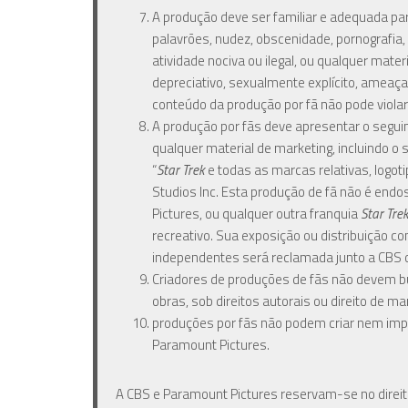
A produção deve ser familiar e adequada par
palavrões, nudez, obscenidade, pornografia,
atividade nociva ou ilegal, ou qualquer mater
depreciativo, sexualmente explícito, ameaça
conteúdo da produção por fã não pode violar 
A produção por fãs deve apresentar o segui
qualquer material de marketing, incluindo o
“
Star Trek
e todas as marcas relativas, logo
Studios Inc. Esta produção de fã não é endo
Pictures, ou qualquer outra franquia
Star Tre
recreativo. Sua exposição ou distribuição c
independentes será reclamada junto a CBS o
Criadores de produções de fãs não devem b
obras, sob direitos autorais ou direito de ma
produções por fãs não podem criar nem impl
Paramount Pictures.
A CBS e Paramount Pictures reservam-se no direito 