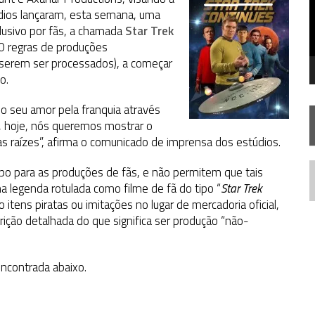
FIM DE UMA ERA NA SDCC
túdios lançaram, esta semana, uma
xclusivo por fãs, a chamada
STAR TREK
SOBRE DIFERENTES PONTOS DE VISTA
Star Trek
 10 regras de produções
AR TREK
SOBRE PATERNIDADE
iserem ser processados), a começar
o.
o seu amor pela franquia através
o, hoje, nós queremos mostrar o
as raízes”, afirma o comunicado de imprensa dos estúdios.
po para as produções de fãs, e não permitem que tais
N
a legenda rotulada como filme de fã do tipo “
Star Trek
itens piratas ou imitações no lugar de mercadoria oficial,
ição detalhada do que significa ser produção “não-
encontrada abaixo.