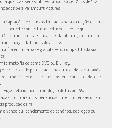
ualquer das séries, filmes, produção de DVDs de Star
enciados pela Paramount Pictures.
 a captação de recursos limitados para a criação de uma
os e coerente com estas orientações, desde que a
00, incluindo todas as taxas de plataforma, e quando a
a a angariação de fundos deve cessar.
tribuída em uma base gratuíta e/ou compartilhada via
ta.
em formato físico como DVD ou Blu-ray.
erar receitas de publicidade, mas limitando-se, através
pré ou pós vídeo on-line, com poster de publicidade, que
ã.
serviços relacionados a produção de fã com
Star
dadas como prêmios, benefícios ou recompensas ou em
da produção de fã.
m a venda ou licenciamento de cenários, adereços ou
s.