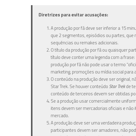
Diretrizes para evitar acusações:
A produção por fã deve ser inferior a 15 mi
que 2 segmentos, episódios ou partes, que 
sequências ou remakes adicionais.
O título da produção por fã ou quaisquer par
título deve conter uma legenda com a frase: 
produção por fã não pode usar o termo “ofici
marketing, promoções ou mídia social para 
O conteúdo na produção deve ser original, n
Star Trek. Se houver conteúdo
Star Trek
de te
conteúdo de terceiros devem ser obtidas por
Se a produção usar comercialmente uniforme
itens devem ser mercadorias oficiais e não i
mercado.
A produção deve ser uma verdadeira produção
participantes devem ser amadores, não po