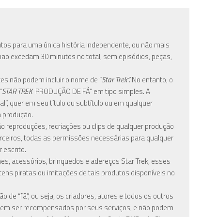
nutos para uma única história independente, ou não mais
não excedam 30 minutos no total, sem episódios, peças,
tes não podem incluir o nome de “
Star Trek”.
No entanto, o
“
STAR TREK
PRODUÇÃO DE FÃ” em tipo simples. A
al”, quer em seu título ou subtítulo ou em qualquer
a produção.
ão reproduções, recriações ou clips de qualquer produção
rceiros, todas as permissões necessárias para qualquer
 escrito.
s, acessórios, brinquedos e adereços Star Trek, esses
tens piratas ou imitações de tais produtos disponíveis no
 de “fã”, ou seja, os criadores, atores e todos os outros
dem ser recompensados por seus serviços, e não podem