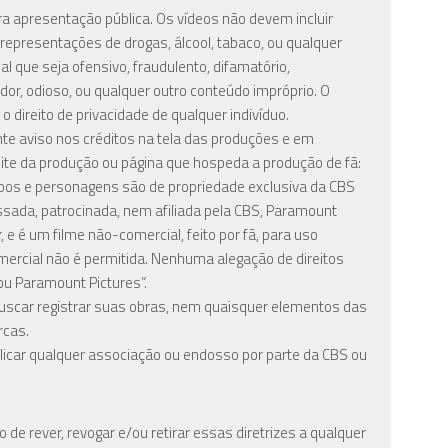
a apresentação pública. Os vídeos não devem incluir
 representações de drogas, álcool, tabaco, ou qualquer
ial que seja ofensivo, fraudulento, difamatório,
dor, odioso, ou qualquer outro conteúdo impróprio. O
o direito de privacidade de qualquer indivíduo.
nte aviso nos créditos na tela das produções e em
 site da produção ou página que hospeda a produção de fã:
tipos e personagens são de propriedade exclusiva da CBS
ssada, patrocinada, nem afiliada pela CBS, Paramount
k
, e é um filme não-comercial, feito por fã, para uso
omercial não é permitida. Nenhuma alegação de direitos
u Paramount Pictures”.
uscar registrar suas obras, nem quaisquer elementos das
rcas.
icar qualquer associação ou endosso por parte da CBS ou
de rever, revogar e/ou retirar essas diretrizes a qualquer