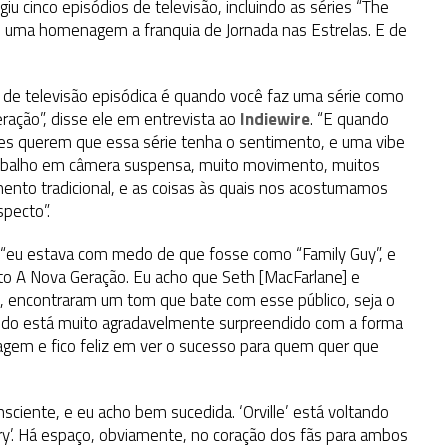
giu cinco episódios de televisão, incluindo as séries “The
omo uma homenagem a franquia de Jornada nas Estrelas. E de
r de televisão episódica é quando você faz uma série como
eração”, disse ele em entrevista ao
Indiewire
. “E quando
 eles querem que essa série tenha o sentimento, e uma vibe
trabalho em câmera suspensa, muito movimento, muitos
ento tradicional, e as coisas às quais nos acostumamos
pecto”.
ue “eu estava com medo de que fosse como “Family Guy”, e
o A Nova Geração. Eu acho que Seth [MacFarlane] e
, encontraram um tom que bate com esse público, seja o
mundo está muito agradavelmente surpreendido com a forma
nagem e fico feliz em ver o sucesso para quem quer que
iente, e eu acho bem sucedida. ‘Orville’ está voltando
’. Há espaço, obviamente, no coração dos fãs para ambos