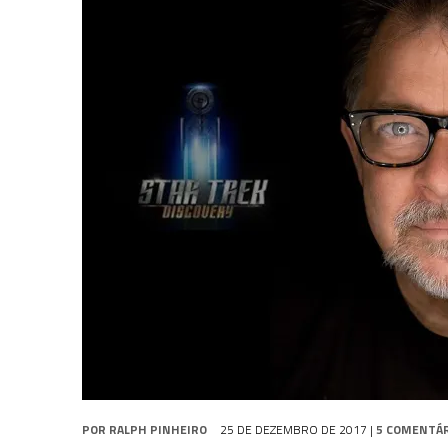
31 DE JULHO DE 2026
|
SNW 4×02: THE GRIFFIN INCIDENT
31 DE JULHO DE 2026
|
SCOTT BAKULA REVISITA O LEGADO DE ENTERP
5 DE AGOSTO DE 2026
|
BALDE DO ODO #122 CHILDREN OF TIME
POR
RALPH PINHEIRO
25 DE DEZEMBRO DE 2017
|
5 COMENTÁ