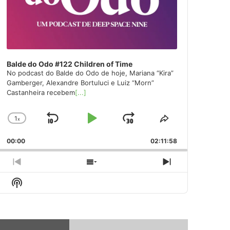
Balde do Odo #122 Children of Time
No podcast do Balde do Odo de hoje, Mariana “Kira”
Gamberger, Alexandre Bortuluci e Luiz “Morn”
Castanheira recebem
[...]
1
x
Skip
Play
Jump
Change
Share
Playback
This
Backward
Pause
Forward
00:00
Rate
02:11:58
Episode
Previous
Show
Next
Episode
Episodes
Episode
Show
List
Podcast
Information