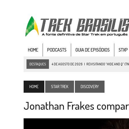
HOME
PODCASTS
GUIA DE EPISÓDIOS
STXP
DESTAQUES
4 DE AGOSTO DE 2026
|
REVISITANDO “HIDE AND Q” (TN
3 DE AGOSTO DE 2026
|
VEJA FOTOS DO TERCEIRO EPISÓDIO DA 4ª 
3 DE AGOSTO DE 2026
|
PARAMOUNT E CBS DERRUBAM NOVO VÍDEO DO
HOME
STAR TREK
DISCOVERY
2 DE AGOSTO DE 2026
|
TB AO VIVO | STAR TREK: STRANGE NEW WORLDS
Jonathan Frakes compara 
1 DE AGOSTO DE 2026
|
ELENCO DE STRANGE NEW WORLDS ENCARA O 
31 DE JULHO DE 2026
|
GRANDES JORNADAS | QUATRO EPISÓDIOS DE
31 DE JULHO DE 2026
|
BOX DELUXE DO ANO 5 DA
COLEÇÃO TREK BRA