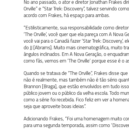
No ano passado, o ator e diretor Jonathan Frakes diri
Orville” e “Star Trek: Discovery”, talvez servindo c
acordo com Frakes, há espaço para ambas.
“Estilisticamente, sua responsabilidade como direto
‘The Orville’, você quer que ela pareça com A Nova G
você vai para o Canadá fazer ‘Star Trek: Discovery’,
do JJ [Abrams]. Muito mais cinematográfica, muito 
ângulos inclinados. Em A Nova Geração, o enquadram
como fãs, vemos em ‘The Orville’ porque esse é o as
Quando se tratava de “The Orville”, Frakes disse q
não é realmente, mas também não é tão sério quant
Brannon [Braga], que estão envolvidos em tudo isso
público jovem ou o público da velha escola. Todo 
como a série foi recebida. Fico feliz em ver a home
seja que aproveite boas ideias”.
Adicionando Frakes, “Foi uma homenagem muito consc
para uma segunda temporada, assim como ‘Discovery