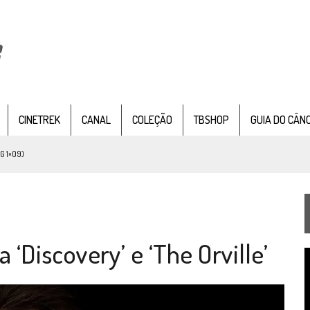
CINETREK
CANAL
COLEÇÃO
TBSHOP
GUIA DO CÂN
G 1×09)
TEMPORADA DE STRANGE NEW WORDS
 FILME DE FÃS AXANAR HORAS APÓS ESTREIA
 – “THE GRIFFIN INCIDENT” (4×02)
‘Discovery’ e ‘The Orville’
FIM DE UMA ERA NA SDCC
T
STAR TREK
SOBRE DIFERENTES PONTOS DE VISTA
d
v
SILIS
JÁ DISPONÍVEL EM PRÉ-VENDA!