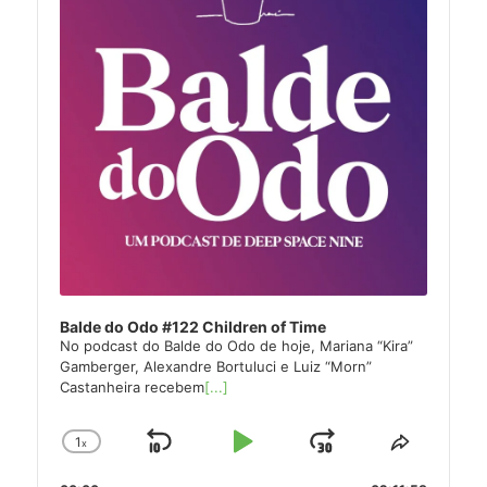
Balde do Odo #122 Children of Time
No podcast do Balde do Odo de hoje, Mariana “Kira”
Gamberger, Alexandre Bortuluci e Luiz “Morn”
Castanheira recebem
[...]
1
x
Skip
Play
Jump
Change
Share
Playback
This
Backward
Pause
Forward