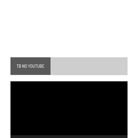
TB NO YOUTUBE
Tocador
de
vídeo