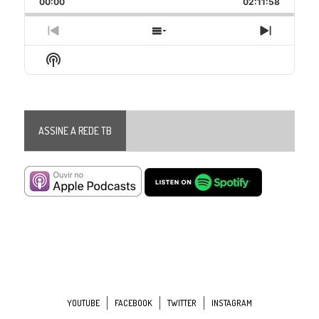
00:00
Rate
02:11:58
Episode
Previous
Show
Next
Episode
Episodes
Episode
Show
List
Podcast
Information
ASSINE A REDE TB
YOUTUBE
FACEBOOK
TWITTER
INSTAGRAM