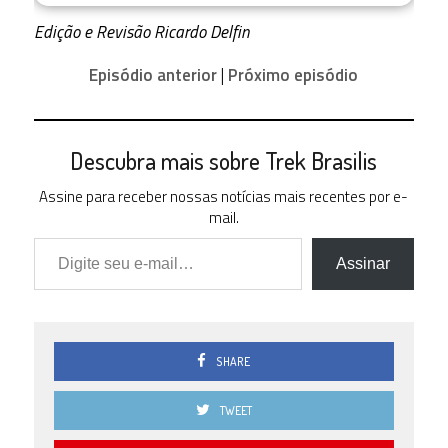
3.5
0 ( 0 % )
Edição e Revisão Ricardo Delfin
3.0
1 (
Episódio anterior
|
Próximo episódio
16.67 % )
2.5
2 (
33.33 % )
Descubra mais sobre Trek Brasilis
2.0
0 ( 0 % )
Assine para receber nossas notícias mais recentes por e-
mail.
1.5
Digite seu e-mail…
0 ( 0 % )
Assinar
1.0
1 (
16.67 % )
0.5
0 ( 0 % )
SHARE
0.0
0 ( 0 % )
TWEET