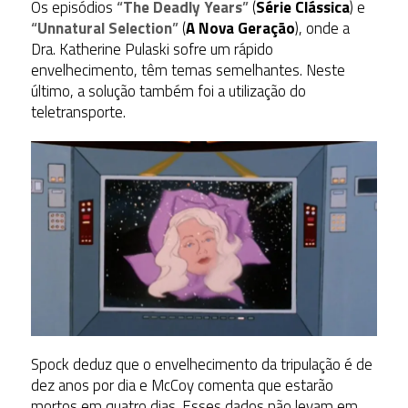
Os episódios
“
The Deadly Years
”
(
Série Clássica
) e
“
Unnatural Selection
”
(
A Nova Geração
), onde a
Dra. Katherine Pulaski sofre um rápido
envelhecimento, têm temas semelhantes. Neste
último, a solução também foi a utilização do
teletransporte.
Spock deduz que o envelhecimento da tripulação é de
dez anos por dia e McCoy comenta que estarão
mortos em quatro dias. Esses dados não levam em