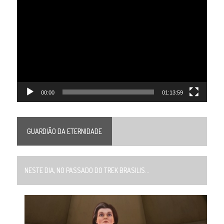
Tocador
de
vídeo
00:00
01:13:59
GUARDIÃO DA ETERNIDADE
NESTE DIA, NO PASSADO DO TREK BRASILIS...