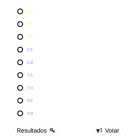
4.0
3.5
3.0
2.5
2.0
Vote no
1.5
Episódio
TAS
1×03:
1.0
The
Lorelei
0.5
Signal
0.0
4.0
2 (
33.33 % )