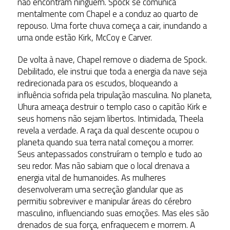
não encontram ninguém. Spock se comunica
mentalmente com Chapel e a conduz ao quarto de
repouso. Uma forte chuva começa a cair, inundando a
urna onde estão Kirk, McCoy e Carver.
De volta à nave, Chapel remove o diadema de Spock.
Debilitado, ele instrui que toda a energia da nave seja
redirecionada para os escudos, bloqueando a
influência sofrida pela tripulação masculina. No planeta,
Uhura ameaça destruir o templo caso o capitão Kirk e
seus homens não sejam libertos. Intimidada, Theela
revela a verdade. A raça da qual descente ocupou o
planeta quando sua terra natal começou a morrer.
Seus antepassados construíram o templo e tudo ao
seu redor. Mas não sabiam que o local drenava a
energia vital de humanoides. As mulheres
desenvolveram uma secreção glandular que as
permitiu sobreviver e manipular áreas do cérebro
masculino, influenciando suas emoções. Mas eles são
drenados de sua força, enfraquecem e morrem. A