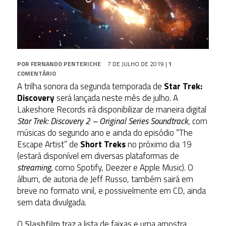
POR
FERNANDO PENTERICHE
7 DE JULHO DE 2019
|
1
COMENTÁRIO
A trilha sonora da segunda temporada de
Star Trek:
Discovery
será lançada neste mês de julho. A
Lakeshore Records irá disponibilizar de maneira digital
Star Trek: Discovery 2 – Original Series Soundtrack
, com
músicas do segundo ano e ainda do episódio “The
Escape Artist” de
Short Treks
no próximo dia 19
(estará disponível em diversas plataformas de
streaming
, como Spotify, Deezer e Apple Music). O
álbum, de autoria de Jeff Russo, também sairá em
breve no formato vinil, e possivelmente em CD, ainda
sem data divulgada.
O
Slashfilm
traz a lista de faixas e uma amostra