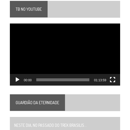
TB NO YOUTUBE
Tocador
de
vídeo
00:00
01:13:59
GUARDIÃO DA ETERNIDADE
NESTE DIA, NO PASSADO DO TREK BRASILIS...