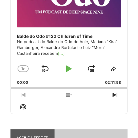
Balde do Odo #122 Children of Time
No podcast do Balde do Odo de hoje, Mariana “Kira”
Gamberger, Alexandre Bortuluci e Luiz “Morn”
Castanheira recebem
[...]
1
x
Skip
Play
Jump
Change
Share
Playback
This
Backward
Pause
Forward
00:00
Rate
02:11:58
Episode
Previous
Show
Next
Episode
Episodes
Episode
Show
List
Podcast
Information