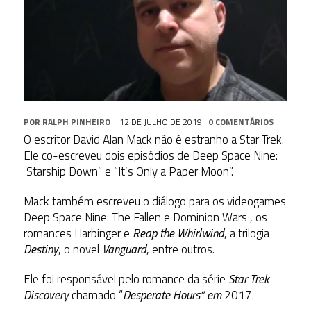
POR
RALPH PINHEIRO
12 DE JULHO DE 2019
|
0 COMENTÁRIOS
O escritor David Alan Mack não é estranho a Star Trek.
Ele co-escreveu dois episódios de Deep Space Nine:
Starship Down” e “It’s Only a Paper Moon”.
Mack também escreveu o diálogo para os videogames
Deep Space Nine: The Fallen e Dominion Wars , os
romances Harbinger e
Reap the Whirlwind
, a trilogia
Destiny
, o novel
Vanguard
, entre outros.
Ele foi responsável pelo romance da série
Star Trek
Discovery
chamado “
Desperate Hours” em
2017.