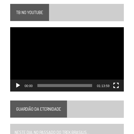
TB NO YOUTUBE
Tocador
de
vídeo
00:00
01:13:59
GUARDIÃO DA ETERNIDADE
NESTE DIA, NO PASSADO DO TREK BRASILIS...