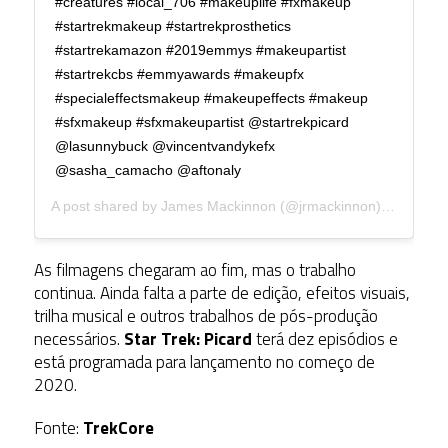
#creatures #local_706 #makeuplife #fxmakeup
#startrekmakeup #startrekprosthetics
#startrekamazon #2019emmys #makeupartist
#startrekcbs #emmyawards #makeupfx
#specialeffectsmakeup #makeupeffects #makeup
#sfxmakeup #sfxmakeupartist @startrekpicard
@lasunnybuck @vincentvandykefx
@sasha_camacho @aftonaly
A post shared by
James Mackinnon
(@jrmackinnon) on
Aug 30
As filmagens chegaram ao fim, mas o trabalho
continua. Ainda falta a parte de edição, efeitos visuais,
trilha musical e outros trabalhos de pós-produção
necessários.
Star Trek: Picard
terá dez episódios e
está programada para lançamento no começo de
2020.
Fonte:
TrekCore